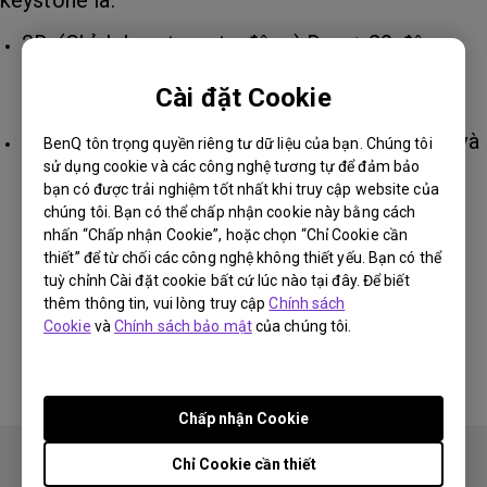
keystone là:
2D, (Chỉnh keystone tự động) Dọc ± 20 độ,
Ngang ±30 độ, Xoay ± 30 độ (khoảng cách tới
Cài đặt Cookie
tường theo hướng chiếu: trong vòng 2 M)
2D, (Chỉnh keystone thủ công) Dọc và Ngang và
BenQ tôn trọng quyền riêng tư dữ liệu của bạn. Chúng tôi
sử dụng cookie và các công nghệ tương tự để đảm bảo
Xoay ± 40 độ.
bạn có được trải nghiệm tốt nhất khi truy cập website của
chúng tôi. Bạn có thể chấp nhận cookie này bằng cách
nhấn “Chấp nhận Cookie”, hoặc chọn “Chỉ Cookie cần
Thông tin này có hữu ích không?
thiết” để từ chối các công nghệ không thiết yếu. Bạn có thể
tuỳ chỉnh Cài đặt cookie bất cứ lúc nào tại đây. Để biết
thêm thông tin, vui lòng truy cập
Chính sách
Có
Không
Cookie
và
Chính sách bảo mật
của chúng tôi.
Chấp nhận Cookie
Chỉ Cookie cần thiết