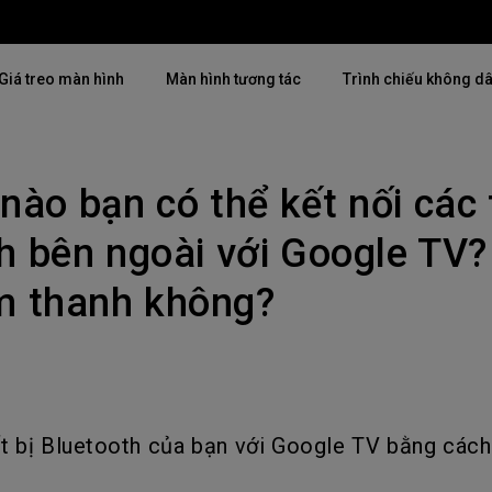
Giá treo màn hình
Màn hình tương tác
Trình chiếu không d
nào bạn có thể kết nối các t
Thịnh hành
Thịnh hành
Khám phá máy chiế
mại
4K(3840x2160)
4K UHD (3840×2160)
h bên ngoài với Google TV?
Lắp đặt chuyên ngh
USB-C
Chiếu gần
m thanh không?
Triển lãm & Mô ph
Có thể điều chỉnh độ cao
2D, Điều chỉnh vuông hình dọc
Doanh nghiệp nhỏ 
／ngang
i
27"~28"
LED
Mô phỏng Golf
165Hz
Laser
ết bị Bluetooth của bạn với Google TV bằng các
P3
Có Android TV