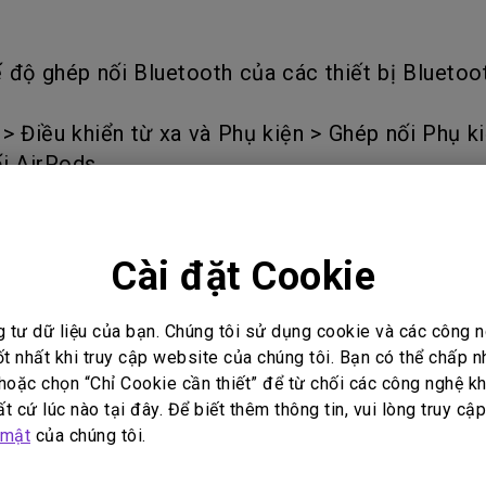
Loa tích hợp kênh 2.1
Có độ trễ đầu vào thấp
 độ ghép nối Bluetooth của các thiết bị Bluetoo
t > Điều khiển từ xa và Phụ kiện > Ghép nối Phụ 
ối AirPods.
Cài đặt Cookie
kết nối với loa Bluetooth hoặc tai nghe ngoài,
nhỏ khoảng 300 ms. Điều này ổn đối với việc ng
g tư dữ liệu của bạn. Chúng tôi sử dụng cookie và các công
p phải độ trễ nhỏ khi xem phim.
ốt nhất khi truy cập website của chúng tôi. Bạn có thể chấp 
oặc chọn “Chỉ Cookie cần thiết” để từ chối các công nghệ kh
ể kết nối MỘT thiết bị Bluetooth khi một thời đ
t cứ lúc nào tại đây. Để biết thêm thông tin, vui lòng truy cậ
t bị Bluetooth khác nhau, vui lòng kết nối lại.
 mật
của chúng tôi.