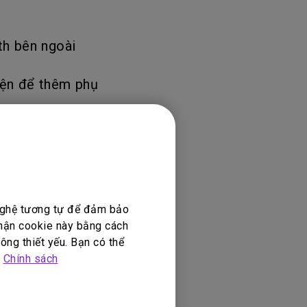
th bên ngoài
kiện để thêm phụ
 sẽ có một độ
he nhạc nhưng
 nghệ tương tự để đảm bảo
nhận cookie này bằng cách
ông thiết yếu. Bạn có thể
iểm. Nếu bạn sử
p
Chính sách