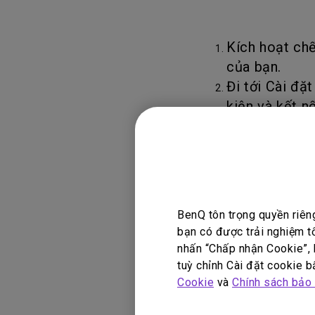
Kích hoạt chế
của bạn.
Đi tới Cài đặ
kiện và kết n
LƯU Ý:
Nếu bạn muốn 
trễ âm thanh 
BenQ tôn trọng quyền riên
bạn có thể gặ
bạn có được trải nghiệm t
nhấn “Chấp nhận Cookie”, h
Bạn chỉ có th
tuỳ chỉnh Cài đặt cookie bấ
dụng các thiế
Cookie
và
Chính sách bảo