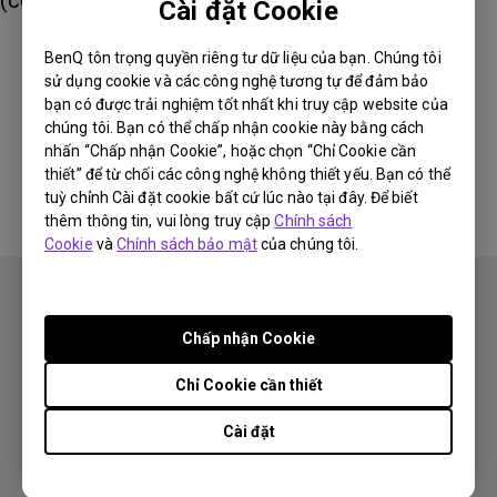
(cổng USB Touch trên bảng tương tác)
Cài đặt Cookie
BenQ tôn trọng quyền riêng tư dữ liệu của bạn. Chúng tôi
sử dụng cookie và các công nghệ tương tự để đảm bảo
Thông tin này có hữu ích không?
bạn có được trải nghiệm tốt nhất khi truy cập website của
chúng tôi. Bạn có thể chấp nhận cookie này bằng cách
nhấn “Chấp nhận Cookie”, hoặc chọn “Chỉ Cookie cần
Có
Không
thiết” để từ chối các công nghệ không thiết yếu. Bạn có thể
tuỳ chỉnh Cài đặt cookie bất cứ lúc nào tại đây. Để biết
thêm thông tin, vui lòng truy cập
Chính sách
Cookie
và
Chính sách bảo mật
của chúng tôi.
Chấp nhận Cookie
Chỉ Cookie cần thiết
Theo dõi
Cài đặt
Sản phẩm