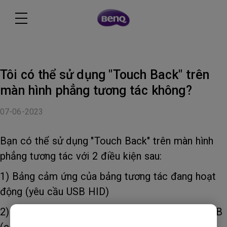
Tôi có thể sử dụng "Touch Back" trên
màn hình phẳng tương tác không?
07-06-2023
Bạn có thể sử dụng "Touch Back" trên màn hình
phẳng tương tác với 2 điều kiện sau:
1) Bảng cảm ứng của bảng tương tác đang hoạt
động (yêu cầu USB HID)
2) Kết nối Host với bảng tương tác bằng cáp USB