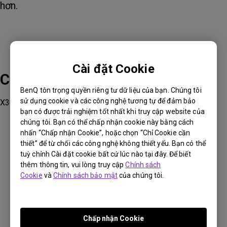
hơn.
Cài đặt Cookie
Các sản phẩm phù hợp
BenQ tôn trọng quyền riêng tư dữ liệu của bạn. Chúng tôi
sử dụng cookie và các công nghệ tương tự để đảm bảo
X3000i
bạn có được trải nghiệm tốt nhất khi truy cập website của
chúng tôi. Bạn có thể chấp nhận cookie này bằng cách
nhấn “Chấp nhận Cookie”, hoặc chọn “Chỉ Cookie cần
thiết” để từ chối các công nghệ không thiết yếu. Bạn có thể
tuỳ chỉnh Cài đặt cookie bất cứ lúc nào tại đây. Để biết
thêm thông tin, vui lòng truy cập
Chính sách
Thông tin này có hữu ích không?
Cookie
và
Chính sách bảo mật
của chúng tôi.
Có
Không
Chấp nhận Cookie