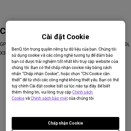
Các sản phẩm phù hợp
Cài đặt Cookie
GP500, GS50, GV11, GV30, TH685i, TK700STi, TK850i, V7050i,
BenQ tôn trọng quyền riêng tư dữ liệu của bạn. Chúng tôi
X3000i
sử dụng cookie và các công nghệ tương tự để đảm bảo
bạn có được trải nghiệm tốt nhất khi truy cập website của
chúng tôi. Bạn có thể chấp nhận cookie này bằng cách
nhấn “Chấp nhận Cookie”, hoặc chọn “Chỉ Cookie cần
thiết” để từ chối các công nghệ không thiết yếu. Bạn có thể
tuỳ chỉnh Cài đặt cookie bất cứ lúc nào tại đây. Để biết
Thông tin này có hữu ích không?
thêm thông tin, vui lòng truy cập
Chính sách
Cookie
và
Chính sách bảo mật
của chúng tôi.
Có
Không
Chấp nhận Cookie