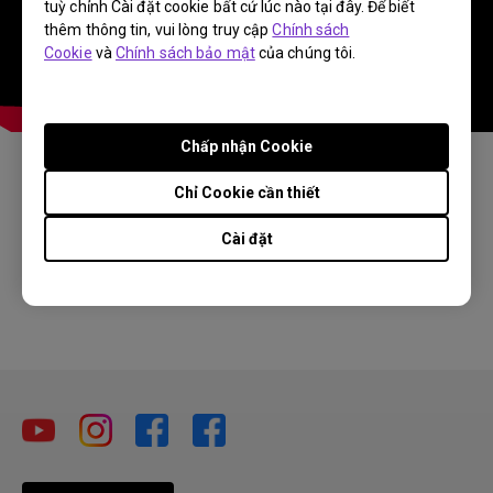
tuỳ chỉnh Cài đặt cookie bất cứ lúc nào tại đây. Để biết
thêm thông tin, vui lòng truy cập
Chính sách
Cookie
và
Chính sách bảo mật
của chúng tôi.
Chấp nhận Cookie
Chỉ Cookie cần thiết
Thông tin này có hữu ích không?
Cài đặt
Có
Không