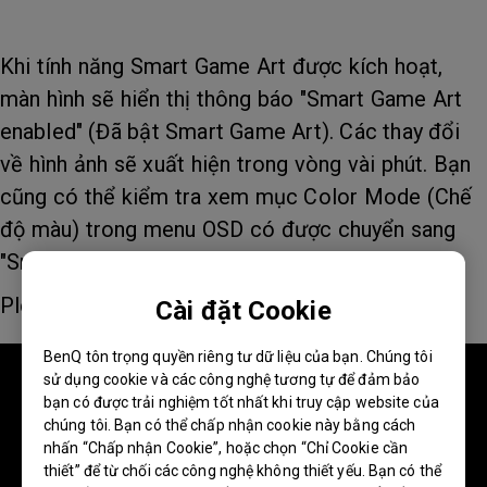
Khi tính năng Smart Game Art được kích hoạt,
màn hình sẽ hiển thị thông báo "Smart Game Art
enabled" (Đã bật Smart Game Art). Các thay đổi
về hình ảnh sẽ xuất hiện trong vòng vài phút. Bạn
cũng có thể kiểm tra xem mục Color Mode (Chế
độ màu) trong menu OSD có được chuyển sang
"Smart Game Art" hay không.
Please refer to the video link:
Cài đặt Cookie
BenQ tôn trọng quyền riêng tư dữ liệu của bạn. Chúng tôi
sử dụng cookie và các công nghệ tương tự để đảm bảo
bạn có được trải nghiệm tốt nhất khi truy cập website của
chúng tôi. Bạn có thể chấp nhận cookie này bằng cách
nhấn “Chấp nhận Cookie”, hoặc chọn “Chỉ Cookie cần
thiết” để từ chối các công nghệ không thiết yếu. Bạn có thể