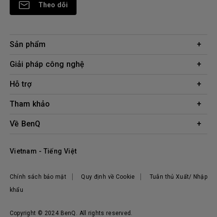
Theo dõi
Sản phẩm
Máy chiếu
Giải pháp công nghệ
Màn hình
Chuyên gia BenQ AQCOLOR
Hỗ trợ
AQColor
Tải xuống
Tham khảo
Màn hình bảo vệ mắt
Câu hỏi thường gặp về sản phẩm
ZOWIE eSports
Công cụ tính khoảng cách chiếu
Về BenQ
Liên hệ
Doanh nghiệp
Kiến thức sản phẩm
Hệ thống công ty
Địa điểm mua hàng
Vietnam - Tiếng Việt
Tập đoàn BenQ
Thương hiệu BenQ
Chính sách bảo mật
Quy định về Cookie
Tuân thủ Xuất/ Nhập
Trách nhiệm xã hội
khẩu
Tin tức
Copyright © 2024 BenQ. All rights reserved.