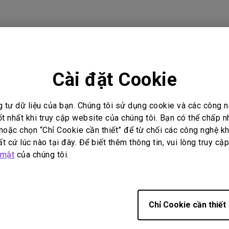
Loa tích hợp kênh 2.1
Có độ trễ đầu vào thấp
m phù hợp
Cài đặt Cookie
 SW2700PT, SW270C, SW271, SW320
g tư dữ liệu của bạn. Chúng tôi sử dụng cookie và các công
ốt nhất khi truy cập website của chúng tôi. Bạn có thể chấp 
oặc chọn “Chỉ Cookie cần thiết” để từ chối các công nghệ kh
t cứ lúc nào tại đây. Để biết thêm thông tin, vui lòng truy cậ
có hữu ích không?
Có
Không
 mật
của chúng tôi.
Chỉ Cookie cần thiết