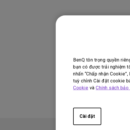
Các sản phẩ
PD3200Q, SW240,
BenQ tôn trọng quyền riên
bạn có được trải nghiệm t
nhấn “Chấp nhận Cookie”, h
tuỳ chỉnh Cài đặt cookie bấ
Thông tin này 
Cookie
và
Chính sách bảo
Cài đặt