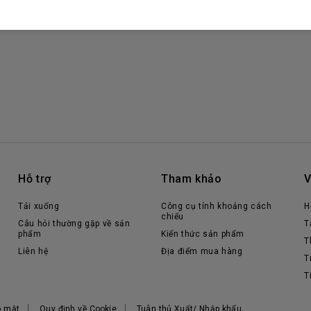
Hỗ trợ
Tham khảo
V
Tải xuống
Công cụ tính khoảng cách
H
chiếu
Câu hỏi thường gặp về sản
T
phẩm
Kiến thức sản phẩm
T
Liên hệ
Địa điểm mua hàng
T
T
o mật
Quy định về Cookie
Tuân thủ Xuất/ Nhập khẩu