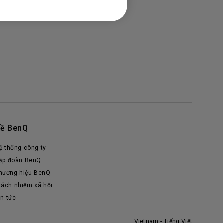
ề BenQ
ệ thống công ty
ập đoàn BenQ
hương hiệu BenQ
rách nhiệm xã hội
in tức
Vietnam - Tiếng Việt