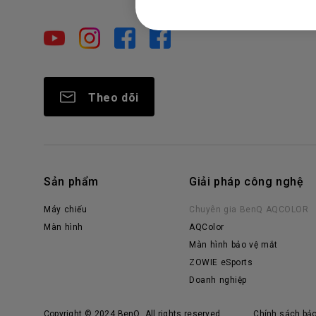
Theo dõi
Sản phẩm
Giải pháp công nghệ
Máy chiếu
Chuyên gia BenQ AQCOLOR
Màn hình
AQColor
Màn hình bảo vệ mắt
ZOWIE eSports
Doanh nghiệp
Copyright © 2024 BenQ. All rights reserved.
Chính sách bả