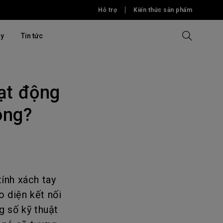
Hỗ trợ
Kiến thức sản phẩm
ây
Tin tức
ạt động
u thương
So sánh tất cả máy chiếu
So sánh tất cả màn hình
Phần mềm
ông?
Phần mềm
Phần mềm
iệp
ỏng
& Tập đoàn
ính xách tay
 diện kết nối
g số kỹ thuật