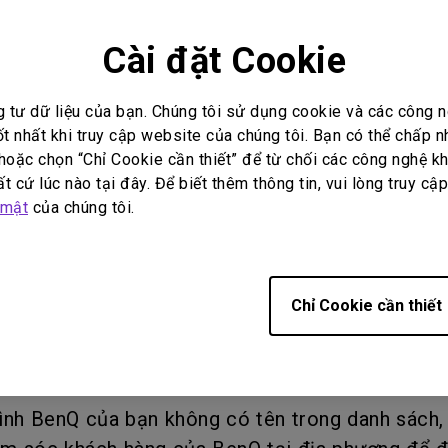
Cài đặt Cookie
các điều sau về bảng tương thích:
g tư dữ liệu của bạn. Chúng tôi sử dụng cookie và các công
ốt nhất khi truy cập website của chúng tôi. Bạn có thể chấp 
oặc chọn “Chỉ Cookie cần thiết” để từ chối các công nghệ kh
hích với Windows, macOS (chip Intel), macOS (c
t cứ lúc nào tại đây. Để biết thêm thông tin, vui lòng truy cậ
u, Android, PS5, Xbox Series X/S, v.v.
 mật
của chúng tôi.
thích và độ phân giải tối đa của màn hình phụ t
Chỉ Cookie cần thiết
 chính màn hình đó và nền tảng máy tính xách ta
ảng khác nhau có thể cho hiệu suất khác nhau.
h BenQ của bạn không có tên trong danh sách, v