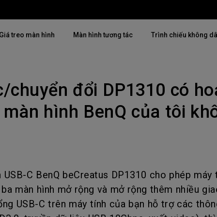
Giá treo màn hình
Màn hình tương tác
Trình chiếu không d
c/chuyển đổi DP1310 có ho
Thịnh hành
Thịnh hành
Khám phá máy chiế
mại
4K(3840x2160)
4K UHD (3840×2160)
 màn hình BenQ của tôi kh
Lắp đặt chuyên ngh
USB-C
Chiếu gần
Triển lãm & Mô ph
Có thể điều chỉnh độ cao
2D, Điều chỉnh vuông hình dọc
Doanh nghiệp nhỏ 
／ngang
i
27"~28"
LED
n USB-C BenQ beCreatus DP1310 cho phép máy t
Mô phỏng Golf
165Hz
 ba màn hình mở rộng và mở rộng thêm nhiều giao
Laser
ổng USB-C trên máy tính của bạn hỗ trợ các thôn
P3
Có Android TV