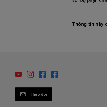
với bộ phận ch
Thông tin này 
Theo dõi