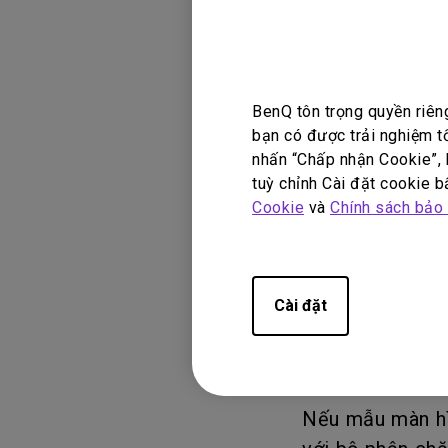
Vui lòng lưu ý 
BenQ tôn trọng quyền riên
bạn có được trải nghiệm t
nhấn “Chấp nhận Cookie”, h
DP1310 tương t
tuỳ chỉnh Cài đặt cookie bấ
ChromeOS, Ubunt
Cookie
và
Chính sách bảo
Khả năng tương 
Cài đặt
số kỹ thuật của
dụng. Các nền t
Nếu mẫu màn hìn