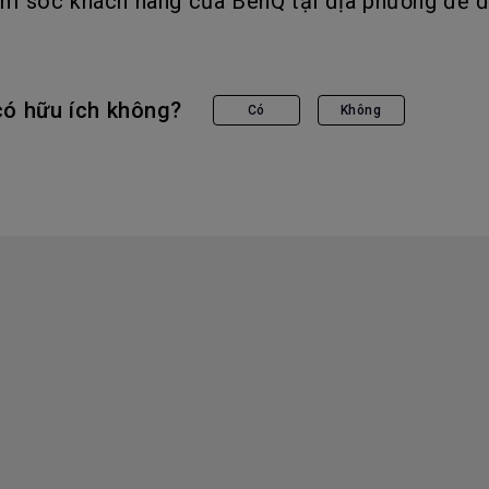
ăm sóc khách hàng của BenQ tại địa phương để đ
có hữu ích không?
Có
Không