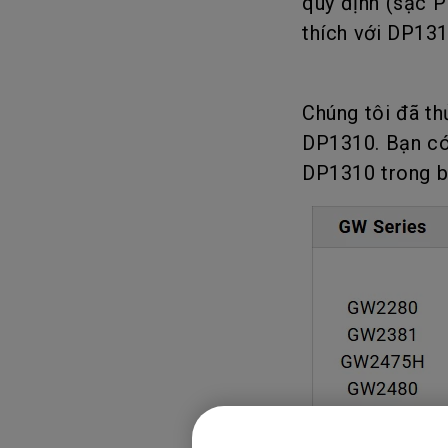
quy định (sạc P
thích với DP131
Chúng tôi đã th
DP1310. Bạn có
DP1310 trong b