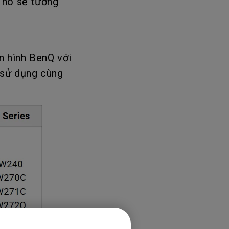
ì nó sẽ tương
n hình BenQ với
 sử dụng cùng