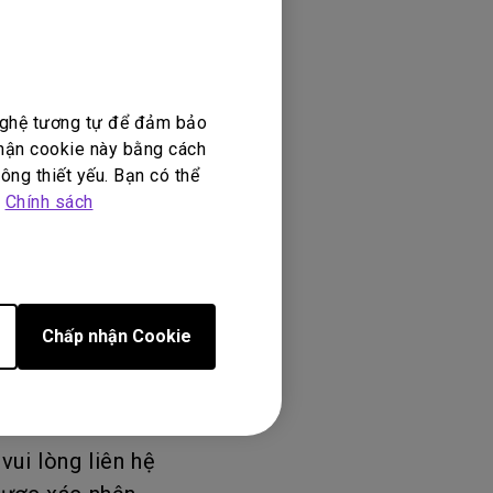
 nghệ tương tự để đảm bảo
nhận cookie này bằng cách
ông thiết yếu. Bạn có thể
hip Apple),
p
Chính sách
huộc vào thông
Chấp nhận Cookie
y bạn đang sử
ui lòng liên hệ