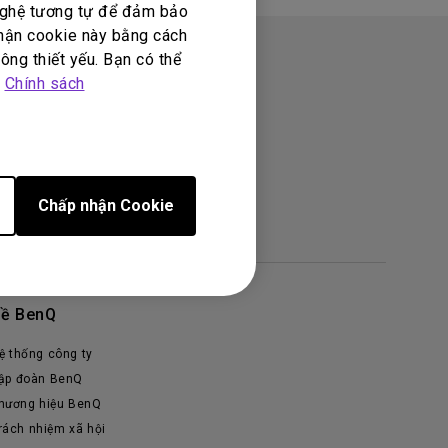
 nghệ tương tự để đảm bảo
nhận cookie này bằng cách
ông thiết yếu. Bạn có thể
p
Chính sách
Chấp nhận Cookie
ề BenQ
ệ thống công ty
ập đoàn BenQ
hương hiệu BenQ
rách nhiệm xã hội