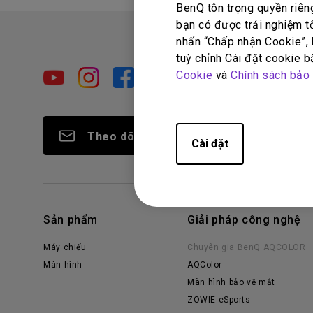
BenQ tôn trọng quyền riên
bạn có được trải nghiệm t
nhấn “Chấp nhận Cookie”, h
tuỳ chỉnh Cài đặt cookie bấ
Cookie
và
Chính sách bảo
Theo dõi
Cài đặt
Sản phẩm
Giải pháp công nghệ
Máy chiếu
Chuyên gia BenQ AQCOLOR
Màn hình
AQColor
Màn hình bảo vệ mắt
ZOWIE eSports