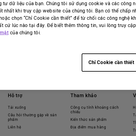
g tư dữ liệu của bạn. Chúng tôi sử dụng cookie và các công
Loa tích hợp kênh 2.1
Có độ trễ đầu vào thấp
ốt nhất khi truy cập website của chúng tôi. Bạn có thể chấp 
oặc chọn “Chỉ Cookie cần thiết” để từ chối các công nghệ kh
t cứ lúc nào tại đây. Để biết thêm thông tin, vui lòng truy cậ
 mật
của chúng tôi.
Chỉ Cookie cần thiết
Hỗ trợ
Tham khảo
V
Tải xuống
Công cụ tính khoảng cách
H
chiếu
Câu hỏi thường gặp về sản
T
phẩm
Kiến thức sản phẩm
T
Liên hệ
Địa điểm mua hàng
T