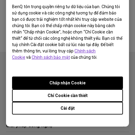
Thông tin này có hữu ích không?
BenQ tôn trọng quyền riêng tư dữ liệu của bạn. Chúng tôi
sử dụng cookie và các công nghệ tương tự để đảm bảo
bạn có được trải nghiệm tốt nhất khi truy cập website của
Có
Không
chúng tôi. Bạn có thể chấp nhận cookie này bằng cách
nhấn “Chấp nhận Cookie”, hoặc chọn “Chỉ Cookie cần
thiết” để từ chối các công nghệ không thiết yếu. Bạn có thể
tuỳ chỉnh Cài đặt cookie bất cứ lúc nào tại đây. Để biết
thêm thông tin, vui lòng truy cập
Chính sách
Cookie
và
Chính sách bảo mật
của chúng tôi.
Chấp nhận Cookie
Theo dõi
Chỉ Cookie cần thiết
Cài đặt
Sản phẩm
Máy chiếu
Giải pháp công nghệ
Màn hình