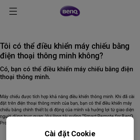
Tôi có thể điều khiển máy chiếu bằng
điện thoại thông minh không?
Có, bạn có thể điều khiển máy chiếu bằng điện
thoại thông minh.
Máy chiếu được tích hợp khả năng điều khiển thông minh. Khi đã cài
đặt trên điện thoại thông minh của bạn, bạn có thể điều khiển máy
chiếu bằng chính thiết bị di động của mình và hưởng lợi từ giao diện
người dùng trực quan. Vui lòng tải xuống “Smart Remote for BenQ
Projector” từ App Store hoặc Google Play.
Cài đặt Cookie