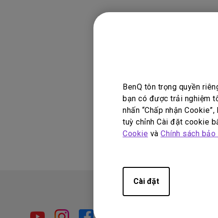
Các sản phẩ
GV11, GV31
BenQ tôn trọng quyền riên
bạn có được trải nghiệm t
nhấn “Chấp nhận Cookie”, h
Thông tin này 
tuỳ chỉnh Cài đặt cookie bấ
Cookie
và
Chính sách bảo
Cài đặt