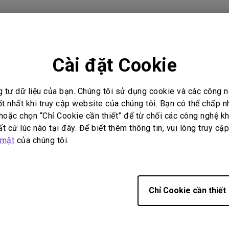
Loa tích hợp kênh 2.1
Có độ trễ đầu vào thấp
m phù hợp
Cài đặt Cookie
g tư dữ liệu của bạn. Chúng tôi sử dụng cookie và các công
ốt nhất khi truy cập website của chúng tôi. Bạn có thể chấp 
oặc chọn “Chỉ Cookie cần thiết” để từ chối các công nghệ kh
có hữu ích không?
Có
Không
t cứ lúc nào tại đây. Để biết thêm thông tin, vui lòng truy cậ
 mật
của chúng tôi.
Chỉ Cookie cần thiết