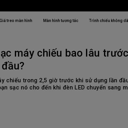
Giá treo màn hình
Màn hình tương tác
Trình chiếu không d
sạc máy chiếu bao lâu trước
Thịnh hành
Thịnh hành
Khám phá máy chiế
mại
4K(3840x2160)
4K UHD (3840×2160)
 đầu?
Lắp đặt chuyên ngh
USB-C
Chiếu gần
Triển lãm & Mô ph
 chiếu trong 2,5 giờ trước khi sử dụng lần đầu 
Có thể điều chỉnh độ cao
2D, Điều chỉnh vuông hình dọc
ạn sạc nó cho đến khi đèn LED chuyển sang mà
Doanh nghiệp nhỏ 
／ngang
i
27"~28"
LED
Mô phỏng Golf
165Hz
Laser
P3
Có Android TV