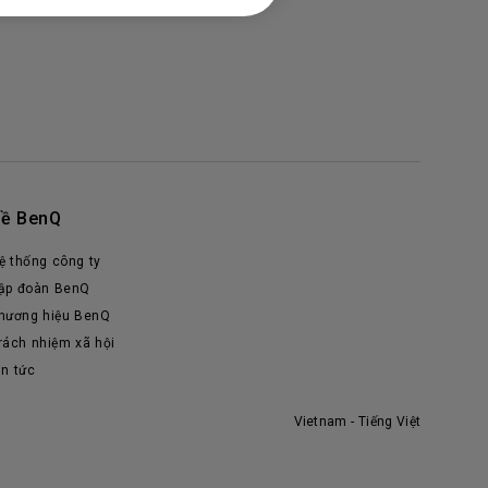
ề BenQ
ệ thống công ty
ập đoàn BenQ
hương hiệu BenQ
rách nhiệm xã hội
in tức
Vietnam - Tiếng Việt