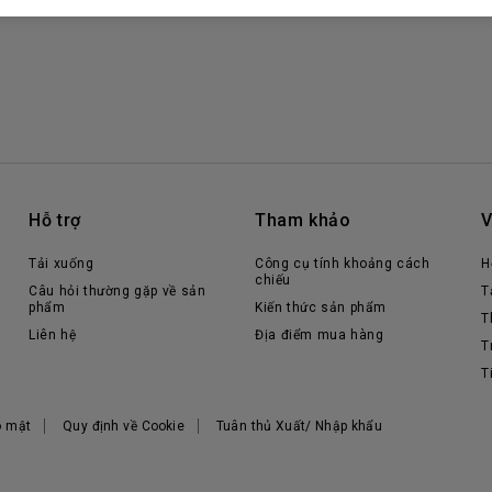
Hỗ trợ
Tham khảo
V
Tải xuống
Công cụ tính khoảng cách
H
chiếu
Câu hỏi thường gặp về sản
T
phẩm
Kiến thức sản phẩm
T
Liên hệ
Địa điểm mua hàng
T
T
o mật
Quy định về Cookie
Tuân thủ Xuất/ Nhập khẩu