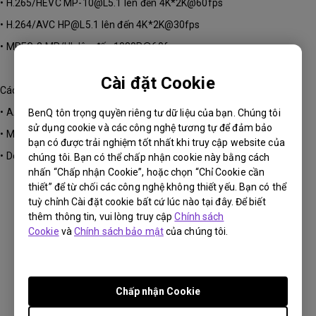
• H.265/HEVC MP-10@L5.1 lên đến 4K*2K@60fps
• H.264/AVC HP@L5.1 lên đến 4K*2K@30fps
• MPEG-2 MP/HL lên đến 1080P@60fps
Cài đặt Cookie
Các định dạng âm thanh hỗ trợ là:
• AAC-LC & HE-AAC
BenQ tôn trọng quyền riêng tư dữ liệu của bạn. Chúng tôi
sử dụng cookie và các công nghệ tương tự để đảm bảo
• MPEG-1 Layers 1, 2, 3
bạn có được trải nghiệm tốt nhất khi truy cập website của
• Dolby Digital, Dolby Digital Plus
chúng tôi. Bạn có thể chấp nhận cookie này bằng cách
nhấn “Chấp nhận Cookie”, hoặc chọn “Chỉ Cookie cần
thiết” để từ chối các công nghệ không thiết yếu. Bạn có thể
tuỳ chỉnh Cài đặt cookie bất cứ lúc nào tại đây. Để biết
Thông tin này có hữu ích không?
thêm thông tin, vui lòng truy cập
Chính sách
Cookie
và
Chính sách bảo mật
của chúng tôi.
Có
Không
Chấp nhận Cookie