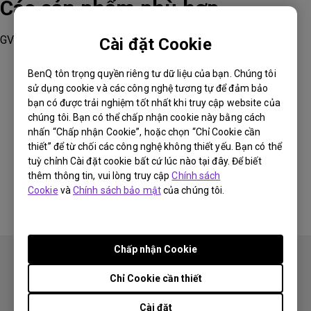
Các sản phẩm phù hợp
GV11
Cài đặt Cookie
BenQ tôn trọng quyền riêng tư dữ liệu của bạn. Chúng tôi
sử dụng cookie và các công nghệ tương tự để đảm bảo
bạn có được trải nghiệm tốt nhất khi truy cập website của
chúng tôi. Bạn có thể chấp nhận cookie này bằng cách
Thông tin này có hữu ích không?
nhấn “Chấp nhận Cookie”, hoặc chọn “Chỉ Cookie cần
thiết” để từ chối các công nghệ không thiết yếu. Bạn có thể
tuỳ chỉnh Cài đặt cookie bất cứ lúc nào tại đây. Để biết
Có
Không
thêm thông tin, vui lòng truy cập
Chính sách
Cookie
và
Chính sách bảo mật
của chúng tôi.
Chấp nhận Cookie
Chỉ Cookie cần thiết
Cài đặt