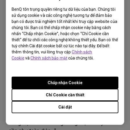
của mình khi ở nhà, đặc biệt là với một mức giá
BenQ tôn trọng quyền riêng tư dữ liệu của bạn. Chúng tôi
rất hợp lý luôn..."
sử dụng cookie và các công nghệ tương tự để đảm bảo
bạn có được trải nghiệm tốt nhất khi truy cập website của
BenQ GV30 - Android TV, siêu dễ
chúng tôi. Bạn có thể chấp nhận cookie này bằng cách
nhấn “Chấp nhận Cookie”, hoặc chọn “Chỉ Cookie cần
setup, siêu cơ động
thiết” để từ chối các công nghệ không thiết yếu. Bạn có thể
tuỳ chỉnh Cài đặt cookie bất cứ lúc nào tại đây. Để biết
by Nam Anh Studio
thêm thông tin, vui lòng truy cập
Chính sách
Cookie
và
Chính sách bảo mật
của chúng tôi.
"Đã bao giờ các bạn nhìn thấy một chiếc máy
chiếu mà có chân đế nam châm tiện lợi như này,
mà lại có thể trượt lên trượt xuống 135 độ để có
Chấp nhận Cookie
thể dễ dàng thay đổi góc chiếu? Đã bao giờ các
bạn nhìn thấy một chiếc máy chiếu mà có loa
Chỉ Cookie cần thiết
2.1? Đã bao giờ các bạn nghĩ rằng, một chiếc
máy chiếu ở mức giá như thế này mà lại có pin?
Cài đặt
Thật sự là hỗ trợ hoàn toàn cho sự thuận tiện
trong việc đi chơi. Cái gì cũng có, rất đầy đủ và