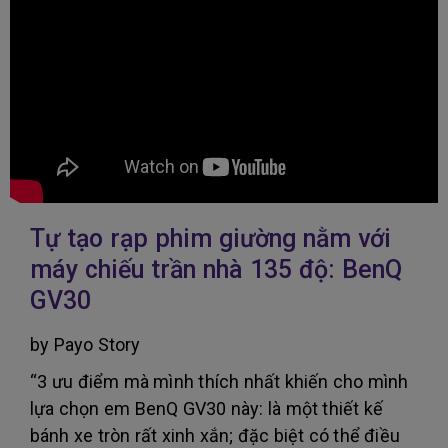
Tự tạo rạp phim giường nằm với
máy chiếu trần nhà 135 độ: BenQ
GV30
by Payo Story
“3 ưu điểm mà mình thích nhất khiến cho mình
lựa chọn em BenQ GV30 này: là một thiết kế
bánh xe tròn rất xinh xắn; đặc biệt có thể điều