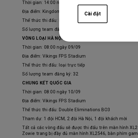
Thời gian: 14:00 ngày 03/09
Địa điểm: Kingdom Nextgen 2
Cài đặt
Thể thức thi đấu: loại trực tiếp
Số lượng team đăng ký: 16
VÒNG LOẠI HÀ NỘI
Thời gian: 08:00 ngày 09/09
Địa điểm: Vikings FPS Stadium
Thể thức thi đấu: loại trực tiếp
Số lượng team đăng ký: 32
CHUNG KẾT QUỐC GIA
Thời gian: 08:00 ngày 10/09
Địa điểm: Vikings FPS Stadium
Thể thức thi đấu: Double Eliminations BO3
Tham dự: 1 đội HCM, 2 đội Hà Nội, 1 đội khách mời
Tất cả các vòng đấu sẽ được thi đấu trên màn hình X
Zowie trang bị đầy đủ màn hình XL2546, bàn phím game 