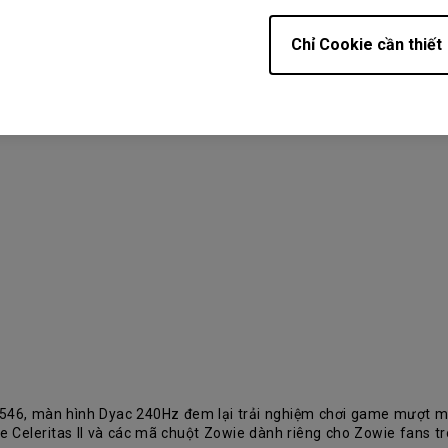
Chỉ Cookie cần thiết
L2546, màn hình Dyac 240Hz đem lại trải nghiệm chơi game mượt 
Celeritas II và các mã chuột Zowie dành riêng cho Zowie fans tro