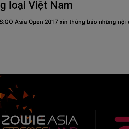
g loại Việt Nam
Loa tích hợp kênh 2.1
Có độ trễ đầu vào thấp
O Asia Open 2017 xin thông báo những nội du