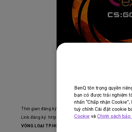
BenQ tôn trọng quyền riên
bạn có được trải nghiệm t
nhấn “Chấp nhận Cookie”, h
tuỳ chỉnh Cài đặt cookie bấ
Thời gian đăng ký: từ 25/08 đến hết 01/09 đối với khu 
Cookie
và
Chính sách bảo
Link đăng ký: https://vn.extremesland.com/register
VÒNG LOẠI TP.HCM