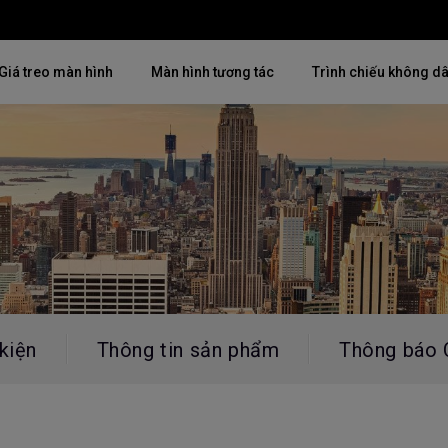
Giá treo màn hình
Màn hình tương tác
Trình chiếu không d
Thịnh hành
Thịnh hành
Khám phá máy chiế
mại
4K(3840x2160)
4K UHD (3840×2160)
Lắp đặt chuyên ngh
USB-C
Chiếu gần
Triển lãm & Mô ph
Có thể điều chỉnh độ cao
2D, Điều chỉnh vuông hình dọc
Doanh nghiệp nhỏ 
／ngang
i
27"~28"
kiện
Thông tin sản phẩm
Thông báo 
LED
Mô phỏng Golf
165Hz
Laser
P3
Có Android TV