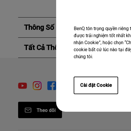
Thông Số Kỹ Thuật Chính
BenQ tôn trọng quyền riêng 
được trải nghiệm tốt nhất k
nhận Cookie”, hoặc chọn “Chỉ
Tất Cả Thông Số Kỹ Thuật
cookie bất cứ lúc nào tại đây
chúng tôi.
Cài đặt Cookie
Theo dõi