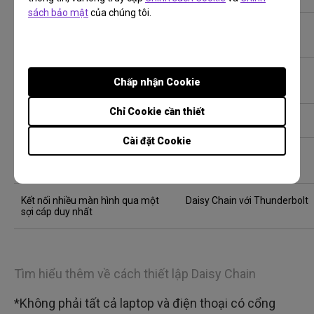
sách bảo mật
của chúng tôi.
Kết nối với màn hình 4K
Chế độ DisplayPort Alt
Sử dụng một sợi cáp cho cả hình
Alt Mode + PD + Data
Chấp nhận Cookie
ảnh + sạc + dữ liệu
Chỉ Cookie cần thiết
Chỉ truyền dữ liệu
USB 3.1 / 3.2 (Gen1/2)
Cài đặt Cookie
Tốc độ tối đa (40 Gbps) + quy trình
Thunderbolt 4
làm việc chuyên nghiệp
Kết nối nhiều màn hình qua một
Daisy Chain với Thunderbolt
sợi cáp duy nhất
Tìm hiểu thêm về cách thiết lập Daisy Chain
*Không phải tất cả laptop và điện thoại có cổng