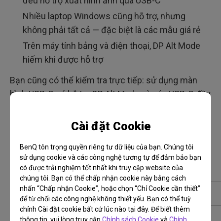
đều hỗ trợ xuất hình ảnh qua USB-C
Nhiều laptop Windows cũng hỗ trợ, nhưng
không phải tất cả — đặc biệt là các mẫu giá rẻ
Trên máy tính bảng và điện thoại, DP Alt Mode
hiếm khi được hỗ trợ
Bạn cũng có thể kiểm tra trực tiếp: sử dụng màn
hình USB-C có hỗ trợ DP Alt Mode và cáp USB-C đầy
đủ chức năng (không phải loại chỉ dùng để sạc).
Nếu không hiển thị gì, hãy thử đổi cổng hoặc đổi
Cài đặt Cookie
cáp.
BenQ tôn trọng quyền riêng tư dữ liệu của bạn. Chúng tôi
USB Type-C trong thực tế (trên laptop)
sử dụng cookie và các công nghệ tương tự để đảm bảo bạn
có được trải nghiệm tốt nhất khi truy cập website của
chúng tôi. Bạn có thể chấp nhận cookie này bằng cách
nhấn “Chấp nhận Cookie”, hoặc chọn “Chỉ Cookie cần thiết”
Điều bạn muốn thực hiện
Tính năng bắt buộc
để từ chối các công nghệ không thiết yếu. Bạn có thể tuỳ
chỉnh Cài đặt cookie bất cứ lúc nào tại đây. Để biết thêm
Sạc laptop
Cấp nguồn (PD)
thông tin, vui lòng truy cập
Chính sách Cookie
và
Chính