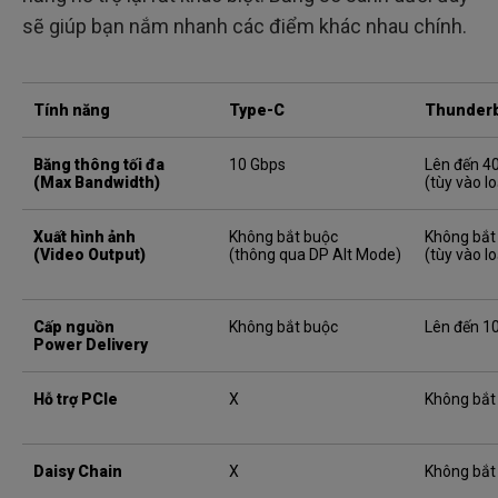
sẽ giúp bạn nắm nhanh các điểm khác nhau chính.
Tính năng
Type-C
Thunderb
Băng thông tối đa
10 Gbps
Lên đến 4
(Max Bandwidth)
(tùy vào loạ
Xuất hình ảnh
Không bắt buộc
Không bắt
(Video Output)
(thông qua DP Alt Mode)
(tùy vào loạ
Cấp nguồn
Không bắt buộc
Lên đến 1
Power Delivery
Hỗ trợ PCIe
X
Không bắt
Daisy Chain
X
Không bắt