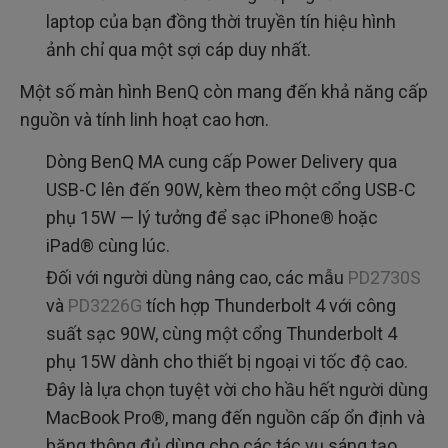
laptop của bạn đồng thời truyền tín hiệu hình
ảnh chỉ qua một sợi cáp duy nhất.
Một số màn hình BenQ còn mang đến khả năng cấp
nguồn và tính linh hoạt cao hơn.
Dòng BenQ MA cung cấp Power Delivery qua
USB-C lên đến 90W, kèm theo một cổng USB-C
phụ 15W — lý tưởng để sạc iPhone® hoặc
iPad® cùng lúc.
Đối với người dùng nâng cao, các mẫu
PD2730S
và
PD3226G
tích hợp Thunderbolt 4 với công
suất sạc 90W, cùng một cổng Thunderbolt 4
phụ 15W dành cho thiết bị ngoại vi tốc độ cao.
Đây là lựa chọn tuyệt vời cho hầu hết người dùng
MacBook Pro®, mang đến nguồn cấp ổn định và
băng thông đủ dùng cho các tác vụ sáng tạo