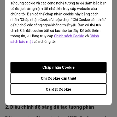
nhưng có một vài lưu ý:
sử dụng cookie và các công nghệ tương tự để đảm bảo bạn
có được trải nghiệm tốt nhất khi truy cập website của
1. Đặt việc phân phối tín hiệu trên các mức độ
chúng tôi. Bạn có thể chấp nhận cookie này bằng cách
sáng lên hàng đầu
nhấn “Chấp nhận Cookie”, hoặc chọn “Chỉ Cookie cần thiết”
để từ chối các công nghệ không thiết yếu. Bạn có thể tuỳ
Khi xử lý video SDR truyền thống, chúng ta thường
chỉnh Cài đặt cookie bất cứ lúc nào tại đây. Để biết thêm
thông tin, vui lòng truy cập
Chính sách Cookie
và
Chính
quan với dải nhạy sáng đặc thù; đó là thông tin
sách bảo mật
của chúng tôi.
tham khảo và cố định mà chúng ta có thể tuân thủ.
Tuy nhiên, khi xử lý ảnh HDR, chúng ta sẽ phải làm
việc với dải nhạy sáng đã rộng hơn trước đây, chúng
ta có thể xem xét cách thiết lập tín hiệu đi vào dãy
Chấp nhận Cookie
phù hợp trong phần mềm điều chỉnh. Ví dụ, chúng
Chỉ Cookie cần thiết
ta có nên trình chiếu hình ảnh trong dải độ sáng và
độ tương phản truyền thống, hay chúng ta có thể
Cài đặt Cookie
điều chỉnh tỷ lệ, vượt hẳn dải truyền thống?
2. Điều chỉnh độ sáng để tạo tương phản