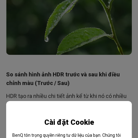
So sánh hình ảnh HDR trước và sau khi điều
chỉnh màu (Trước / Sau)
HDR tạo ra nhiều chi tiết ảnh kể từ khi nó có nhiều
dải nhạy sáng hơn, vì thế việc điều chỉnh độ sáng và
độ tương phản của ảnh cần được lưu tâm nhiều
Cài đặt Cookie
hơn. Nhìn chung, quá trình điều chỉnh màu cho
video HDR khá giống với phương pháp truyền thống,
BenQ tôn trọng quyền riêng tư dữ liệu của bạn. Chúng tôi