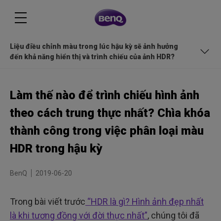
Liệu điều chỉnh màu trong lúc hậu kỳ sẽ ảnh hưởng
đến khả năng hiển thị và trình chiếu của ảnh HDR?
Vì sao lại cần điều chỉnh màu? Điểm khác biệt giữa điều chỉnh
màu kiểu truyền thống và kiểu HDR?
Làm thế nào để trình chiếu hình ảnh
Thiết bị và quy trình điều chỉnh màu HDR hậu kỳ
theo cách trung thực nhất? Chìa khóa
Những điểm quan trọng nào cần lưu ý khi điều chỉnh màu HDR
thành công trong việc phân loại màu
trong lúc hậu kỳ?
HDR trong hậu kỳ
Gamut màu cho điều chỉnh màu HDR lúc hậu kỳ: Rec. 709, DCI-P3,
Rec. 2020
Liệu điều chỉnh màu trong lúc hậu kỳ sẽ ảnh hưởng đến khả
BenQ
2019-06-20
năng hiển thị và trình chiếu của ảnh HDR?
Trong bài viết trước
“HDR là gì? Hình ảnh đẹp nhất
là khi tương đồng với đời thực nhất”
, chúng tôi đã