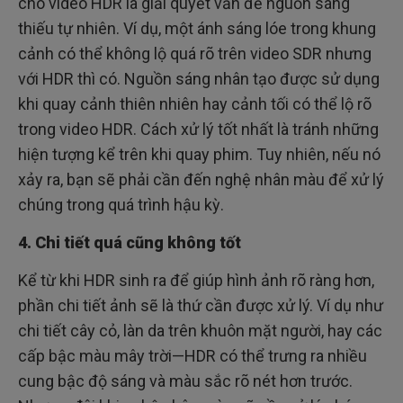
cho video HDR là giải quyết vấn đề nguồn sáng
thiếu tự nhiên. Ví dụ, một ánh sáng lóe trong khung
cảnh có thể không lộ quá rõ trên video SDR nhưng
với HDR thì có. Nguồn sáng nhân tạo được sử dụng
khi quay cảnh thiên nhiên hay cảnh tối có thể lộ rõ
trong video HDR. Cách xử lý tốt nhất là tránh những
hiện tượng kể trên khi quay phim. Tuy nhiên, nếu nó
xảy ra, bạn sẽ phải cần đến nghệ nhân màu để xử lý
chúng trong quá trình hậu kỳ.
4. Chi tiết quá cũng không tốt
Kể từ khi HDR sinh ra để giúp hình ảnh rõ ràng hơn,
phần chi tiết ảnh sẽ là thứ cần được xử lý. Ví dụ như
chi tiết cây cỏ, làn da trên khuôn mặt người, hay các
cấp bậc màu mây trời—HDR có thể trưng ra nhiều
cung bậc độ sáng và màu sắc rõ nét hơn trước.