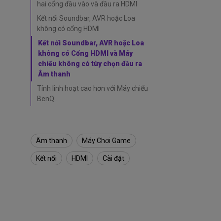
à
hai cổng đầu vào và đầu ra HDMI
L
Kết nối Soundbar, AVR hoặc Loa
o
a
không có cổng HDMI
n
Kết nối Soundbar, AVR hoặc Loa
g
không có Cổng HDMI và Máy
o
chiếu không có tùy chọn đầu ra
à
Âm thanh
i
v
Tính linh hoạt cao hơn với Máy chiếu
ớ
BenQ
i
m
á
y
Âm thanh
Máy Chơi Game
c
h
Kết nối
HDMI
Cài đặt
i
ế
u
B
e
n