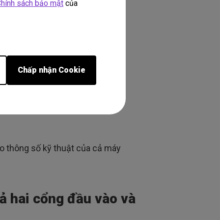
hính sách bảo mật
của
Chấp nhận Cookie
o thông số kỹ thuật của cả máy
ả hai cổng đầu vào và