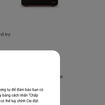
ỗ trợ.
hỗ trợ HDMI ARC, hãy kết nối cổng
I trên máy chiếu để phát video,
 với cổng HDMI ARC trên soundbar.
tương tự để đảm bảo bạn có
này bằng cách nhấn “Chấp
có thể tuỳ chỉnh Cài đặt