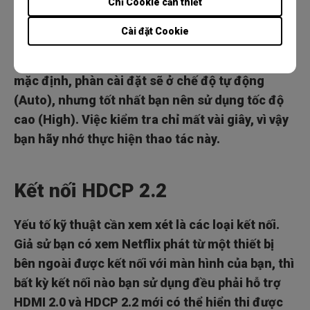
thành Hight hoặc Auto. Nếu vì lý do nào đó mà
Chỉ Cookie cần thiết
chất lượng phát sóng hiển thị bất kỳ cài đặt nào
Cài đặt Cookie
khác, điều đó có nghĩa là ứng dụng đang cố tiết
kiệm băng thông và sẽ không hiển thị 4K. Theo
mặc định, phàn cài đặt sẽ ở chế độ tự động
(Auto), nhưng tốt nhất bạn nên sử dụng tốc độ
cao (High). Việc kiểm tra chỉ mất vài giây, vì vậy
bạn hãy nhớ thực hiện thao tác này.
Kết nối HDCP 2.2
Yếu tố kỹ thuật cần xem xét là các loại kết nối.
Giả sử bạn có xem Netflix phát từ một thiết bị
bên ngoài được kết nối với màn hình của bạn, thì
bất kỳ kết nối nào bạn sử dụng đều phải hỗ trợ
HDMI 2.0 và HDCP 2.2 mới có thể hiển thi được