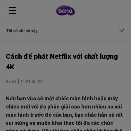
Tất cả chỉ có vậy
Đầu tiên, tài khoản Netflix và màn hình của bạn
Cách để phát Netflix với chất lượng
Không phải tất cả nội dung đều được tạo ra như nhau
4K
Chú ý đến lưu lượng băng thông
BenQ
2021-06-23
Xem xét cài đặt ứng dụng
Nếu bạn vừa có một chiếc màn hình hoặc máy
Kết nối HDCP 2.2
chiếu mới với độ phân giải cao hơn nhiều so với
màn hình trước đó của bạn, bạn chắc hẳn sẽ rất
Xem xét sự nén
vui mừng và muốn khai thác tối đa các chức
Tất cả chỉ có vậy