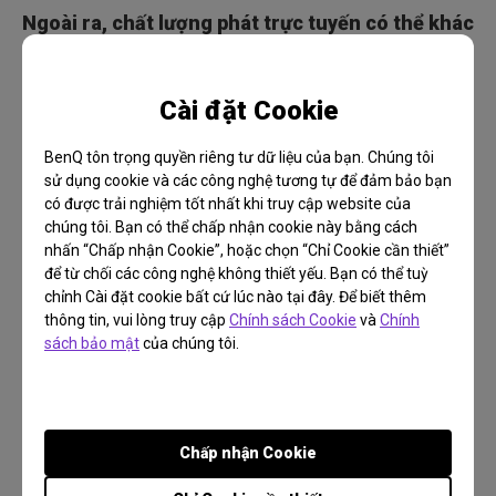
Ngoài ra, chất lượng phát trực tuyến có thể khác
nhau tùy thuộc vào nguồn phát. Nếu màn hình
của bạn được kết nối với PC và bảng điều khiển
Cài đặt Cookie
trò chơi và cả hai đều được cài đặt ứng dụng
Netflix, hãy kiểm tra xem thiết bị nào mang lại
BenQ tôn trọng quyền riêng tư dữ liệu của bạn. Chúng tôi
cho bạn chất lượng tốt nhất. Đừng cố phát trực
sử dụng cookie và các công nghệ tương tự để đảm bảo bạn
có được trải nghiệm tốt nhất khi truy cập website của
tiếp Netflix từ Chrome hoặc bất kỳ trình duyệt
chúng tôi. Bạn có thể chấp nhận cookie này bằng cách
nào khác ngoài Microsoft Edge. ứng dụng này
nhấn “Chấp nhận Cookie”, hoặc chọn “Chỉ Cookie cần thiết”
hỗ trợ phát lại 4K UHD Netflix, nhưng cách tốt
để từ chối các công nghệ không thiết yếu. Bạn có thể tuỳ
chỉnh Cài đặt cookie bất cứ lúc nào tại đây. Để biết thêm
nhất vẫn là dùng một ứng dụng chuyên dụng.
thông tin, vui lòng truy cập
Chính sách Cookie
và
Chính
sách bảo mật
của chúng tôi.
Xem xét cài đặt ứng dụng
Bạn chỉ cần đảm bảo rằng trong cài đặt ứng
Chấp nhận Cookie
dụng Netflix, chất lượng phát sóng được đặt