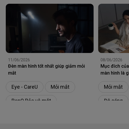
11/06/2026
08/06/2026
Đèn màn hình tốt nhất giúp giảm mỏi
Mục đích của
mắt
màn hình là g
Eye - CareU
Mỏi mắt
Mỏi mắt
BenQ Bảo vệ mắt
Độ sáng
Chống chói
Lamp
Đèn
Ánh sáng x
Eye - Care