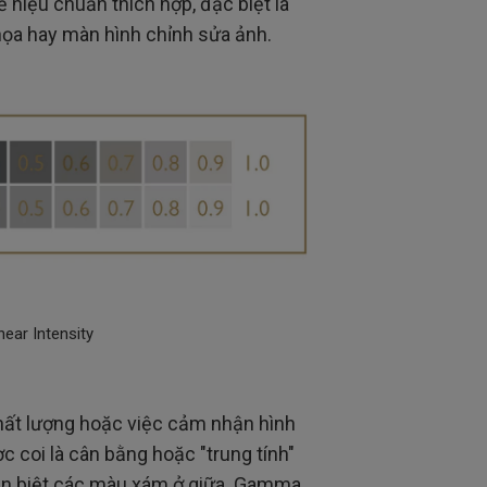
 hiệu chuẩn thích hợp, đặc biệt là
họa hay màn hình chỉnh sửa ảnh.
near Intensity
ất lượng hoặc việc cảm nhận hình
coi là cân bằng hoặc "trung tính"
hân biệt các màu xám ở giữa. Gamma