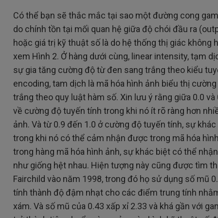
Có thể bạn sẽ thắc mắc tại sao một đường cong gamm
do chính tồn tại mối quan hệ giữa độ chói đầu ra (ou
hoặc giá trị kỹ thuật số là do hệ thống thị giác khôn
xem Hình 2. Ở hàng dưới cùng, linear intensity, tạm dịc
sự gia tăng cường độ từ đen sang trắng theo kiểu tuyế
encoding, tam dịch là mã hóa hình ảnh biểu thị cườn
trắng theo quy luật hàm số. Xin lưu ý rằng giữa 0.0 và
về cường độ tuyến tính trong khi nó ít rõ ràng hơn nhi
ảnh. Và từ 0.9 đến 1.0 ở cường độ tuyến tính, sự khá
trong khi nó có thể cảm nhận được trong mã hóa hìn
trong hàng mã hóa hình ảnh, sự khác biệt có thể nh
như giống hệt nhau. Hiện tượng này cũng được tìm th
Fairchild vào năm 1998, trong đó họ sử dụng số mũ 
tính thành độ đậm nhạt cho các điểm trung tính nh
xám. Và số mũ của 0.43 xấp xỉ 2.33 và khá gần với ga