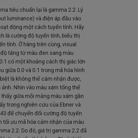
a tiêu chuẩn lại là gamma 2.2. Lý
tput luminance) và điện áp đầu vào
g hoạt động một cách tuyến tính. Hãy
h là cường độ tuyến tính, biểu thị
n tính. Ở hàng trên cùng, visual
g độ tăng từ màu đen sang màu
 0.1 có một khoảng cách thị giác lớn
ều giữa 0.0 và 0.1 trong mã hóa hình
c biệt là không thể cảm nhận được,
h ảnh. Nhìn vào màu xám tổng thể
ận thấy giữa mỗi mảng màu xám gần
ấy trong nghiên cứu của Ebner và
0.43 để chuyển đổi cường độ tuyến
ằm tối ưu mã hóa cảm nhận của màu
mma 2.2. Do đó, giá trị gamma 2.2 đã