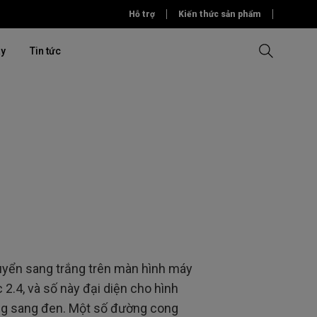
Hỗ trợ
Kiến thức sản phẩm
ây
Tin tức
u thương
So sánh tất cả máy chiếu
So sánh tất cả màn hình
Phần mềm
Phần mềm
Phần mềm
iệp
ỏng
& Tập đoàn
yển sang trắng trên màn hình máy
2.4, và số này đại diện cho hình
ng sang đen. Một số đường cong