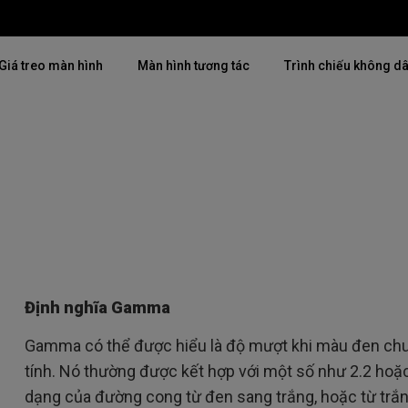
Giá treo màn hình
Màn hình tương tác
Trình chiếu không d
Thịnh hành
Thịnh hành
Khám phá máy chiế
mại
4K(3840x2160)
4K UHD (3840×2160)
Lắp đặt chuyên ngh
USB-C
Chiếu gần
Triển lãm & Mô ph
Có thể điều chỉnh độ cao
2D, Điều chỉnh vuông hình dọc
Doanh nghiệp nhỏ 
／ngang
i
27"~28"
Định nghĩa Gamma
LED
Mô phỏng Golf
165Hz
Gamma có thể được hiểu là độ mượt khi màu đen chu
Laser
tính. Nó thường được kết hợp với một số như 2.2 hoặc 
P3
dạng của đường cong từ đen sang trắng, hoặc từ trắ
Có Android TV