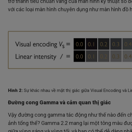
trở thành tiêu chuẩn vàng của màn hình kỹ thuật số để
với các loại màn hình chuyên dụng như màn hình đồ 
Hình 2:
Sự khác nhau về mặt thị giác giữa Visual Encoding và Li
Đường cong Gamma và cảm quan thị giác
Vậy đường cong gamma tác động như thế nào đến ch
ảnh tổng thể? Gamma 2.2 mang lại một tông màu được 
giữa vùng sáng và vùng tối, và bạn có thể dễ dàng p