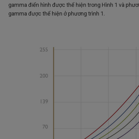
Loa tích hợp kênh 2.1
gamma điển hình được thể hiện trong Hình 1 và phươn
Có độ trễ đầu vào thấp
gamma được thể hiện ở phương trình 1.