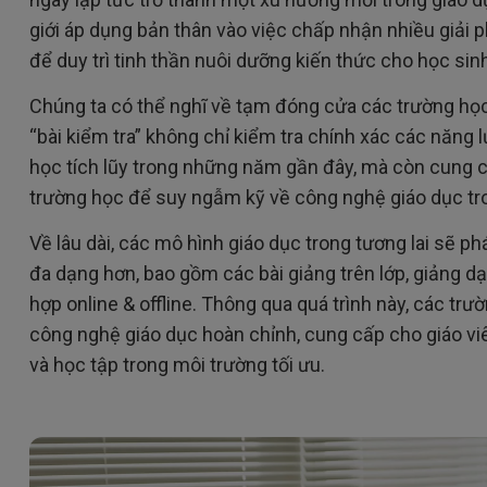
giới áp dụng bản thân vào việc chấp nhận nhiều giải p
để duy trì tinh thần nuôi dưỡng kiến thức cho học sin
Chúng ta có thể nghĩ về tạm đóng cửa các trường họ
“bài kiểm tra” không chỉ kiểm tra chính xác các năng 
học tích lũy trong những năm gần đây, mà còn cung c
trường học để suy ngẫm kỹ về công nghệ giáo dục tro
Về lâu dài, các mô hình giáo dục trong tương lai sẽ p
đa dạng hơn, bao gồm các bài giảng trên lớp, giảng d
hợp online & offline. Thông qua quá trình này, các trư
công nghệ giáo dục hoàn chỉnh, cung cấp cho giáo vi
và học tập trong môi trường tối ưu.