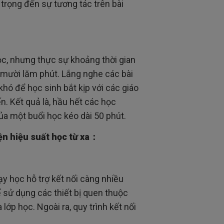
 trọng đến sự tương tác trên bài
c, nhưng thực sự khoảng thời gian
g mười lăm phút. Lắng nghe các bài
khó để học sinh bắt kịp với các giáo
n. Kết quả là, hầu hết các học
ủa một buổi học kéo dài 50 phút.
iện hiệu suất học từ xa：
y học hỗ trợ kết nối càng nhiều
hể sử dụng các thiết bị quen thuộc
ớp học. Ngoài ra, quy trình kết nối