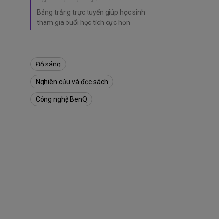
a
:
Bảng trắng trực tuyến giúp học sinh
B
tham gia buổi học tích cực hơn
ả
n
g
t
Độ sáng
r
ắ
Nghiên cứu và đọc sách
n
g
Công nghệ BenQ
t
r
ự
c
t
u
y
ế
n
g
i
ú