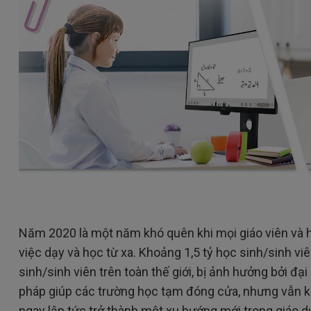
Loa tích hợp kênh 2.1
Có độ trễ đầu vào thấp
Năm 2020 là một năm khó quên khi mọi giáo viên và h
việc dạy và học từ xa. Khoảng 1,5 tỷ học sinh/sinh v
sinh/sinh viên trên toàn thế giới, bị ảnh hưởng bởi đạ
pháp giúp các trường học tạm đóng cửa, nhưng vẫn k
ngay lập tức trở thành một xu hướng mới trong giáo d