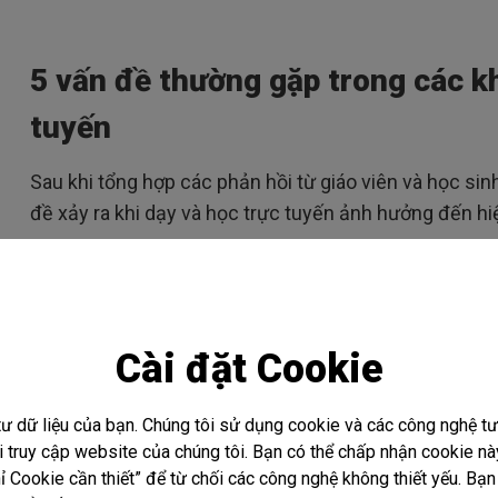
5 vấn đề thường gặp trong các k
tuyến
Sau khi tổng hợp các phản hồi từ giáo viên và học sin
đề xảy ra khi dạy và học trực tuyến ảnh hưởng đến hi
1. Hiệu suất kết nối mạng：
Học từ xa đòi hỏi các thiết bị đều phải kết nối online
Cài đặt Cookie
cao ổn định. Kiểm soát các nền tảng học tập trực tuyế
này gặp phải vấn đề kỹ thuật.
tư dữ liệu của bạn. Chúng tôi sử dụng cookie và các công nghệ 
hi truy cập website của chúng tôi. Bạn có thể chấp nhận cookie 
2. Tài liệu giảng dạy không phù hợp：
 Cookie cần thiết” để từ chối các công nghệ không thiết yếu. Bạn 