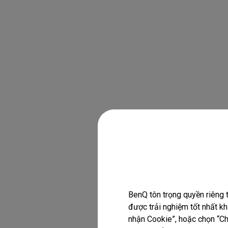
h
ọ
c
t
ừ
x
a
c
h
ấ
t
l
ư
ợ
n
g
c
a
o
BenQ tôn trọng quyền riêng 
được trải nghiệm tốt nhất k
nhận Cookie”, hoặc chọn “Chỉ