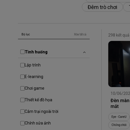
Đêm trò chơi
Bộ lọc
Xóa tất cả
298 kết quả
Tình huống
Lập trình
E-learning
Chơi game
10/06/20
Thiết kế đồ họa
Đèn màn 
mắt
Cắm trại ngoài trời
Eye - CareU
Chỉnh sửa ảnh
Chống chói