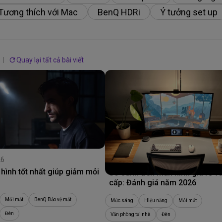
Loa tích hợp kênh 2.1
Tương thích với Mac
BenQ HDRi
Ý tưởng set up
Có độ trễ đầu vào thấp
Quay lại tất cả bài viết
26
09/06/2026
hình tốt nhất giúp giảm mỏi
So sánh đèn màn hình giá rẻ v
cấp: Đánh giá năm 2026
Mỏi mắt
BenQ Bảo vệ mắt
Mức sáng
Hiệu năng
Mỏi mắt
Đèn
Văn phòng tại nhà
Đèn