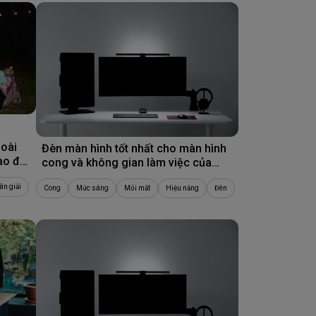
15/05/2026
goài
Đèn màn hình tốt nhất cho màn hình
nào để
cong và không gian làm việc của
bạn
ân giải
Cong
Mức sáng
Mỏi mắt
Hiệu năng
Đèn