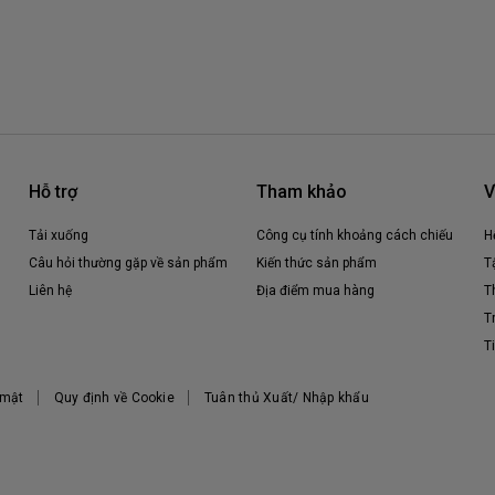
Hỗ trợ
Tham khảo
V
Tải xuống
Công cụ tính khoảng cách chiếu
H
Câu hỏi thường gặp về sản phẩm
Kiến thức sản phẩm
T
Liên hệ
Địa điểm mua hàng
T
T
T
 mật
Quy định về Cookie
Tuân thủ Xuất/ Nhập khẩu