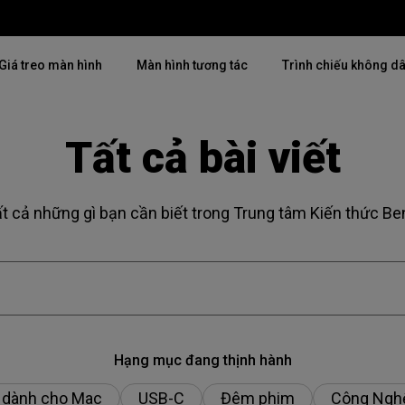
Giá treo màn hình
Màn hình tương tác
Trình chiếu không d
Tất cả bài viết
Thịnh hành
Thịnh hành
Khám phá máy chiế
mại
4K(3840x2160)
4K UHD (3840×2160)
Lắp đặt chuyên ngh
t cả những gì bạn cần biết trong Trung tâm Kiến thức B
USB-C
Chiếu gần
Triển lãm & Mô ph
Có thể điều chỉnh độ cao
2D, Điều chỉnh vuông hình dọc
Doanh nghiệp nhỏ 
／ngang
i
27"~28"
LED
Mô phỏng Golf
165Hz
Laser
Hạng mục đang thịnh hành
P3
 dành cho Mac
USB-C
Đêm phim
Công Ngh
Có Android TV