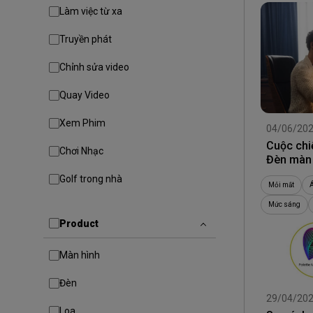
Làm việc từ xa
Truyền phát
Chỉnh sửa video
Quay Video
Xem Phim
04/06/20
Cuộc chi
Chơi Nhạc
Đèn màn 
Golf trong nhà
Mỏi mắt
Mức sáng
Product
Màn hình
Đèn
29/04/20
Loa