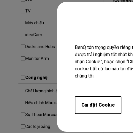
So sánh 
màu trên
TV
AQCOLOR Pil
Máy chiếu
Quản lý màu 
ideaCam
Giải pháp In 
Docks and Hubs
BenQ tôn trọng quyền riêng 
được trải nghiệm tốt nhất k
Monitor Arm
nhận Cookie”, hoặc chọn “Chỉ
cookie bất cứ lúc nào tại đây
chúng tôi.
Công nghệ
Chất lượng hình ảnh
Hiệu chỉnh Màu sắc
Cài đặt Cookie
Sự Thoải Mái của Người Dùng
Các loại bảng