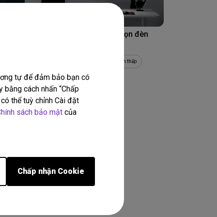
16/04/2026
 thái
Hướng dẫn toàn diện để chọn đèn
ng sự
treo màn hình tốt nhất
c như
Mỏi mắt
Hiệu năng
Ánh sáng xanh thấp
Độ sáng
Đèn
tương tự để đảm bảo bạn có
này bằng cách nhấn “Chấp
có thể tuỳ chỉnh Cài đặt
hính sách bảo mật
của
kết quả
Chấp nhận Cookie