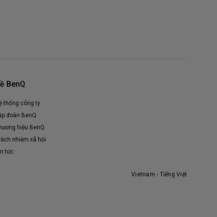
ề BenQ
ệ thống công ty
ập đoàn BenQ
hương hiệu BenQ
rách nhiệm xã hội
in tức
Vietnam - Tiếng Việt