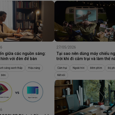
26
27/05/2026
ến giữa các nguồn sáng:
Tại sao nên dùng máy chiếu n
hình với đèn để bàn
trời khi đi cắm trại và làm thế 
chọn được máy chiếu tốt nhất?
Ánh sáng xanh thấp
Hiệu năng
Cắm trại
Ngoài trời
Đêm phim
Độ ph
Đèn
Kết nối
26