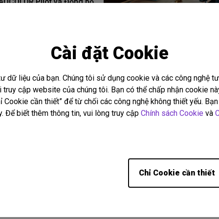
AQCOLOR Pilot và Đồng bộ
 giấy
24/04/2026
ot
Đồng bộ Màu Paper
Set up bàn làm việc chuẩn công
học: Đèn treo màn hình giúp tă
sắc
Hiệu Chỉnh Màu
Cài đặt Cookie
thoải mái và năng suất làm việ
ấn Chuẩn màu từ BenQ
thế nào
Cài đặt
Hiệu năng
Văn phòng tại nhà
Khoảng cách
tư dữ liệu của bạn. Chúng tôi sử dụng cookie và các công nghệ 
hi truy cập website của chúng tôi. Bạn có thể chấp nhận cookie 
 Cookie cần thiết” để từ chối các công nghệ không thiết yếu. Bạn 
. Để biết thêm thông tin, vui lòng truy cập
Chính sách Cookie
và
C
Hiển thị 9 trên tổng số 298 
Chỉ Cookie cần thiết