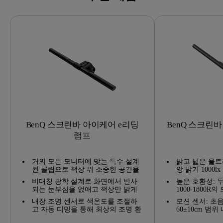
BenQ 스크린바 아이케어 e리딩
BenQ 스크린
램프
거의 모든 모니터에 맞는 특수 설계
밝고 넓은 울트
된 클립으로 책상 위 소중한 공간을
앙 밝기 1000lx
절약하세요.
에서 500lx의
비대칭 광학 설계로 화면에서 반사
높은 호환성: 두께
데스크 램프보
되는 눈부심을 없애고 책상만 밝게
1000-1800
로 시야를 더
비춰줍니다.
하며, 특허받은
내장 조명 센서로 색온도를 조절하
니다.
모션 센서: 초
니터 디자인에 
고 자동 디밍을 통해 최상의 조명 환
60±10cm 범
설치 방법이 간
경을 제공합니다.
서 사용자가 
메라 렌즈를 가