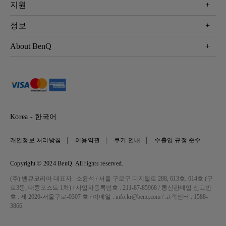
Eye-Care 모니터
지원
조명
BenQ AQCOLOR 기술
문의
정보
e스포츠
다운로드
비즈니스 디스플레이
프로젝터 거리계산기
About BenQ
서비스센터
BenQ 지식센터
회사 소개
구매처 정보
사회적 책임
뉴스
Korea - 한국어
개인정보 처리방침
이용약관
쿠키 안내
수출입 규정 준수
Copyright © 2024 BenQ. All rights reserved.
(주) 벤큐코리아 대표자 : 소윤석 / 서울 구로구 디지털로 288, 613호, 614호 (구
로3동, 대륭포스트 1차) / 사업자등록번호 : 211-87-85968 / 통신판매업 신고번
호 : 제 2020-서울구로-0307 호 / 이메일 : info.kr@benq.com / 고객센터 : 1588-
3866