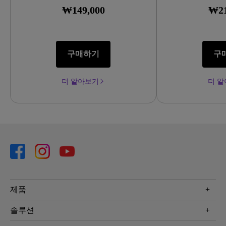
자동으로 켜집
₩149,000
₩21
를 비운 후 5
으로 꺼져서 에
습니다.
구매하기
구
더 알아보기
더 
제품
프로젝터
솔루션
모니터