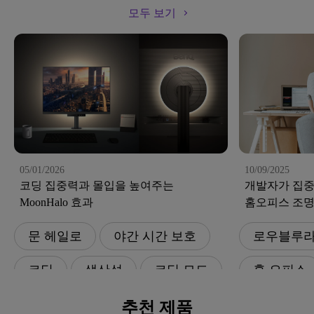
모두 보기
05/01/2026
10/09/2025
코딩 집중력과 몰입을 높여주는
개발자가 집중
MoonHalo 효과
홈오피스 조
문 헤일로
야간 시간 보호
로우블루
코딩
생산성
코딩 모드
홈 오피스
생산성
추천 제품