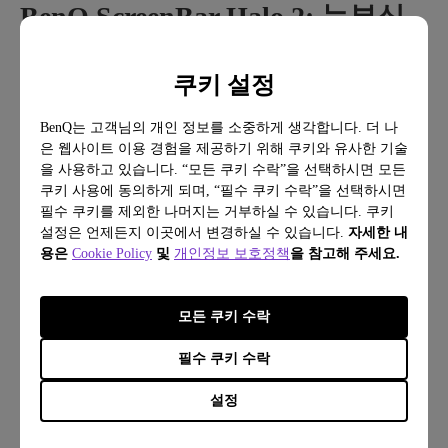
BenQ ScreenBar Halo 2: 눈부심
을 줄이는 최고의 솔루션
쿠키 설정
비대칭 조명
과
바이어스 조명
의 원리를 결합한
BenQ는 고객님의 개인 정보를 소중하게 생각합니다. 더 나
BenQ ScreenBar Halo 2
는 두 가지 눈부심 방지 개
은 웹사이트 이용 경험을 제공하기 위해 쿠키와 유사한 기술
념을 하나의 제품 설계에 담았습니다. 조명을 균형
을 사용하고 있습니다. “모든 쿠키 수락”을 선택하시면 모든
있게 만들어 눈 피로를 최소화하고 집중력과 오랜
쿠키 사용에 동의하게 되며, “필수 쿠키 수락”을 선택하시면
필수 쿠키를 제외한 나머지는 거부하실 수 있습니다. 쿠키
시간의 편안함을 모두 챙겨줍니다.
설정은 언제든지 이곳에서 변경하실 수 있습니다.
자세한 내
용은
Cookie Policy
및
개인정보 보호정책
을 참고해 주세요.
1. 직·반사 눈부심 방지의 비대칭 전면 조명
모든 쿠키 수락
ScreenBar의 전면 라이트는
ASYM-Light™ 기술
로
빛을 앞과 아래로,
18° 안티 글레어 각도
로 비추어줍
필수 쿠키 수락
니다. 이 정밀한 빔은 사무 공간 전체를 고르게 밝혀
설정
화면(반사 눈부심)
이나
눈(직접 눈부심)
에 빛이 닿
지 않게 해주죠.