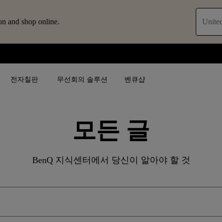
on and shop online.
United
전자칠판
무선회의 솔루션
벤큐샵
모든 글
검색어 별
검색어 별
비즈니스 프로젝터 보
4K(3840x2160)
4K UHD (3840×2160)
대공간용 프로젝터
BenQ 지식센터에서 당신이 알아야 할 것
USB-C
단초점
전시, 시뮬레이션 프로
HAS 지원
2D 수직／수평 키스톤
회의실용 프로젝터
27"~28"
LED
골프 시뮬레이션 프로젝