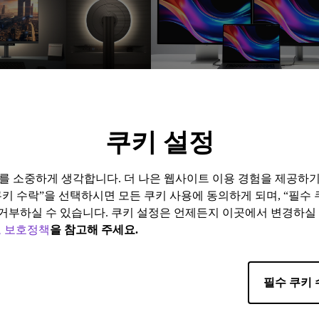
14/10/2025
중력과 몰입을 높여주는
벤큐 나노 글로시 패널: Mac 디
o 효과
이 표준에 부합한 차세대 패널 
쿠키 설정
야간 시간 보호
코딩
생산성
Mac 호환성
보를 소중하게 생각합니다. 더 나은 웹사이트 이용 경험을 제공하
쿠키 수락”을 선택하시면 모든 쿠키 사용에 동의하게 되며, “필수
거부하실 수 있습니다. 쿠키 설정은 언제든지 이곳에서 변경하실
 보호정책
을 참고해 주세요.
123개의 결과 중 9개 표시
필수 쿠키 