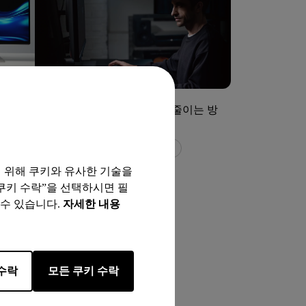
07/10/2025
스플레
눈부심(Glare)이란? 원인 및 줄이는 방
기술
법
반사 방지
벤큐 아이케어
눈의 피로
기 위해 쿠키와 유사한 기술을
 쿠키 수락”을 선택하시면 필
 수 있습니다.
자세한 내용
 중
수락
모든 쿠키 수락