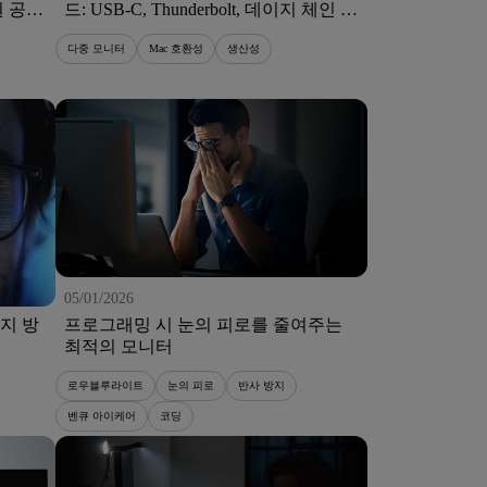
 공
드: USB-C, Thunderbolt, 데이지 체인 및
macOS® 설정
다중 모니터
Mac 호환성
생산성
05/01/2026
지 방
프로그래밍 시 눈의 피로를 줄여주는
최적의 모니터
로우블루라이트
눈의 피로
반사 방지
벤큐 아이케어
코딩