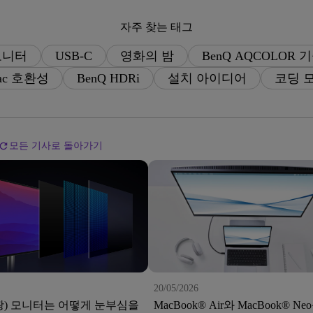
다양한
165Hz
레이저
자주 찾는 태그
P3
안드로이드 TV 지원
모니터
USB-C
영화의 밤
BenQ AQCOLOR 
2.1 채널 내장 스피커
낮은 인풋렉 지원
ac 호환성
BenQ HDRi
설치 아이디어
코딩 
모든 기사로 돌아가기
20/05/2026
광) 모니터는 어떻게 눈부심을
MacBook® Air와 MacBook® Ne