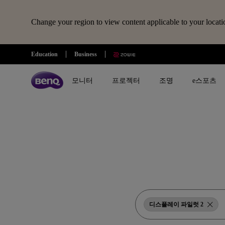
Change your region to view content applicable to your locati
모
Education
Business
든
글
모니터
프로젝터
조명
e스포츠
전체 모니터 시리즈 검색하기
B2C 프로젝터 비교하기
전체 조명 시리즈 보러가기
조위 e스포츠
전자칠판 정보 보러가기
벤큐샵
시리즈 별
시리즈 별
시리즈 별
전자칠판
제품 별 구매
리퍼 제품
시나리오 별
사용 시나리오
MOBIUZ 게이밍 시리즈
게이밍 시리즈
모니터 조명
전자칠판
모니터
모니터 리퍼 제품
아이케어 모니터
홈 엔터테인먼트 프로젝터
Creative Pro 전문가용 모니터
홈 시네마 시리즈
스탠드 조명
프로젝터
개발자 모니터
최고의 4K 프로젝터
GW 홈&오피스 시리즈
미니빔 시리즈
어린이용 스탠드 조명
조명
영상전문가 모니터
캐주얼 게임
디스플레이 파일럿 2
RD 프로그래밍 시리즈
MA 시리즈 - Mac 전용 모니터
최고의 게이밍 프로젝터