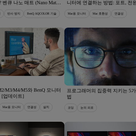
벤큐 나노 매트 (Nano Matte)
니터에 연결하는 방법: 포트, 전원
원리를 알아보세요.
급, 호환성 가이드
널
반사 방지
BenQ AQCOLOR 기술
Mac용 모니터
Mac 호환성
연결성
23/02/2026
M2/M3/M4/M5와 BenQ 모니터
프로그래머의 집중력 지키는 5가
 [업데이트]
법
Mac용 모니터
연결성
설치
코딩
눈의 피로