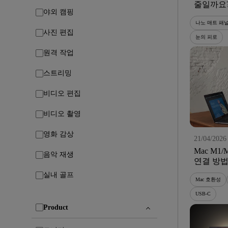
줄일까요? 
야외 캠핑
기술의 
나노 매트 패
사진 편집
눈의 피로
원격 작업
스트리밍
비디오 편집
비디오 촬영
영화 감상
21/04/2026
Mac M1/
음악 재생
연결 방법
실내 골프
Mac 호환성
USB-C
Product