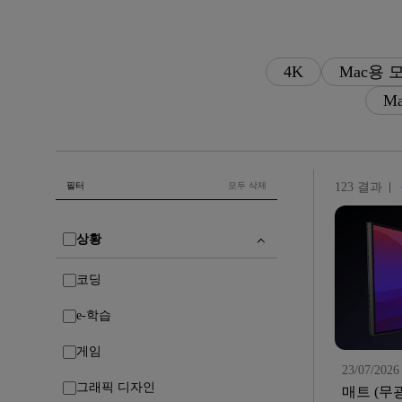
Mac & Macbook 사용자를 위한 
천장 투사 프로젝터
모니터
4K
Mac용 
M
필터
모두 삭제
123 결과
상황
코딩
e-학습
게임
23/07/2026
그래픽 디자인
매트 (무