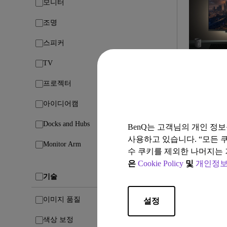
모니터
조명
스피커
TV
05/01/2026
코딩 집
프로젝터
MoonHal
아이디어캠
문 헤일로
Docks and Hubs
코딩 모드
BenQ는 고객님의 개인 정
사용하고 있습니다. “모든 
Monitor Arm
수 쿠키를 제외한 나머지는 
은
Cookie Policy
및
개인정보
기술
이미지 품질
설정
색상 보정