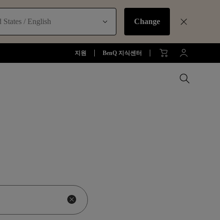
 States / English
Change
지원
BenQ 지식센터
러가기
모든 모니터 비교하기
B2C 프로젝터 보러가기
모든 조명 비교하기
Education Software
모니터 악세서리
액세서리
액세서리
Accessories
젝터
모니터 리퍼 제품 보러 가기
당신에게 딱맞는 모니터 조명 알
아보기
소프트웨어
터