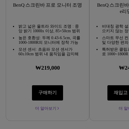
BenQ 스크린바 프로 모니터 조명
BenQ 스크린
e리
밝고 넓은 울트라 와이드 조명 : 중
비대칭 광학 설
앙 밝기 1000lx 이상, 85×50cm 범위
으키지 않는 
에서 500lx의 조도를 제공하여, 일반
높은 호환성: 두께 0.43-6.5cm, 곡률
스마트 무선 
데스크 램프보다 밝고 넓은 조명으
1000-1800R의 모니터에 장착 가능
및 다양한 편의
로 시야를 더욱 편안하게 만들어줍
하며, 특허받은 클램프로 다양한 모
니다.
모션 센서: 초음파 모션 센서가
특허받은 클립
니터 디자인에 적용할 수 있습니다.
60±10cm 범위 내 움직임을 감지해
로 1000~180
설치 방법이 간단하고, 모니터의 카
서 사용자가 자리에 앉으면 조명이
터와 호환성 
메라 렌즈를 가리지 않습니다.
자동으로 켜집니다. 사용자가 자리
₩219,000
₩24
를 비운 후 5분이 지나면 불이 자동
으로 꺼져서 에너지를 절약할 수 있
습니다.
구매하기
재입고
더 알아보기
더 