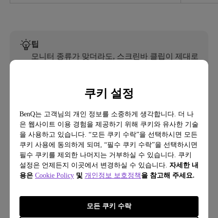
팁
모니터 종류가 맞더라도, 스크린바 클립이 제대로
고정될 수 있도록 반드시 모니터 두께를 한 번 더
확인하세요.
쿠키 설정
BenQ는 고객님의 개인 정보를 소중하게 생각합니다. 더 나
은 웹사이트 이용 경험을 제공하기 위해 쿠키와 유사한 기술
3. 책상의 크기는 어느 정도인가요?
을 사용하고 있습니다. “모든 쿠키 수락”을 선택하시면 모든
쿠키 사용에 동의하게 되며, “필수 쿠키 수락”을 선택하시면
책상 크기에 따라 필요한 조명 범위가 달라집니다.
필수 쿠키를 제외한 나머지는 거부하실 수 있습니다. 쿠키
공간이 넓을수록 더 넓게 비춰주는 조명이 필요하니
설정은 언제든지 이곳에서 변경하실 수 있습니다.
자세한 내
용은
Cookie Policy
및
개인정보 보호정책
을 참고해 주세요.
내 책상 사이즈에 맞는 라이트바를 선택하는 것이
좋아요.
모든 쿠키 수락