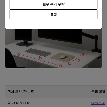
필수 쿠키 수락
설정
책상 크기 (W x D)
추천 모델
약
23.6” x 11.8”
ScreenBar