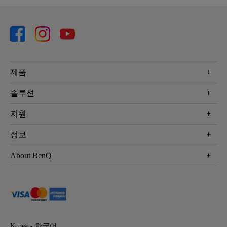
제품
프로젝터
솔루션
모니터
Eye-Care 모니터
지원
조명
BenQ AQCOLOR 기술
문의
정보
e스포츠
다운로드
비즈니스 디스플레이
프로젝터 거리계산기
About BenQ
서비스센터
BenQ 지식센터
회사 소개
구매처 정보
사회적 책임
뉴스
Korea - 한국어