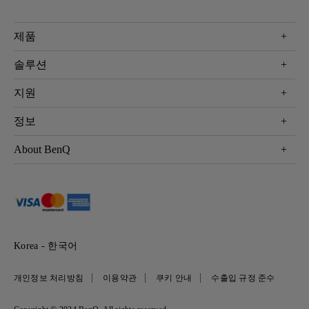
제품
프로젝터
솔루션
모니터
Eye-Care 모니터
지원
조명
BenQ AQCOLOR 기술
문의
정보
e스포츠
다운로드
비즈니스 디스플레이
프로젝터 거리계산기
About BenQ
서비스센터
BenQ 지식센터
회사 소개
구매처 정보
사회적 책임
뉴스
Korea - 한국어
개인정보 처리방침
이용약관
쿠키 안내
수출입 규정 준수