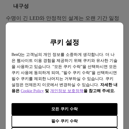
내구성
수명이 긴 LED와 안정적인 설계는 오랜 기간 일정
한 밝기를 유지할 수 있게 해주며, 잦은 교체 없이
사용할 수 있습니다.
쿠키 설정
ScreenBar Halo 2: 다양한 홈오피
BenQ는 고객님의 개인 정보를 소중하게 생각합니다. 더 나
은 웹사이트 이용 경험을 제공하기 위해 쿠키와 유사한 기술
스 환경을 위한 조명 솔루션
을 사용하고 있습니다. “모든 쿠키 수락”을 선택하시면 모든
쿠키 사용에 동의하게 되며, “필수 쿠키 수락”을 선택하시면
필수 쿠키를 제외한 나머지는 거부하실 수 있습니다. 쿠키
홈오피스 조명을 선택할 때 밝기, 색온도, CRI 같은
설정은 언제든지 이곳에서 변경하실 수 있습니다.
자세한 내
스펙은 중요하지만 그것만으로 충분하지는 않습니
용은
Cookie Policy
및
개인정보 보호정책
을 참고해 주세요.
다. 작업 환경은 사람마다 다르기 때문입니다. 창가
에서 작업하는 경우도 있고, 창문이 없는 공간에서
모든 쿠키 수락
작업하는 경우도 있으며, 낮과 밤을 오가며 동일한
필수 쿠키 수락
자리에서 작업하는 경우도 많습니다. 각 환경마다