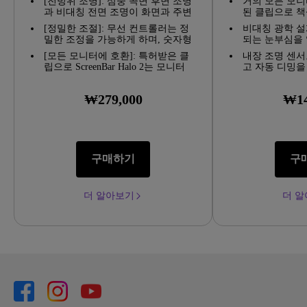
[전방위 조명]: 삼중 곡면 후면 조명
거의 모든 모니
과 비대칭 전면 조명이 화면과 주변
된 클립으로 책
환경 간의 대비를 균형 있게 맞추어,
절약하세요.
[정밀한 조절]: 무선 컨트롤러는 정
비대칭 광학 
눈부심으로 인한 눈의 피로를 줄여
밀한 조정을 가능하게 하며, 숫자형
되는 눈부심을
줍니다.
터치 패널을 통해 원하는 밝기와 색
비춰줍니다.
[모든 모니터에 호환]: 특허받은 클
내장 조명 센
온도를 쉽게 설정할 수 있습니다.
립으로 ScreenBar Halo 2는 모니터
고 자동 디밍을
두께 0.43-6cm, 곡면 모니터는
경을 제공합니
1000R에서 1800R 범위까지 호환됩
₩279,000
₩14
니다.
구매하기
구
더 알아보기
더 