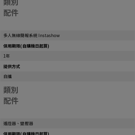
類別
配件
多人無線簡報系統 Instashow
保用期限(自購機日起算)
1年
提供方式
自攜
類別
配件
遙控器、變壓器
保用期限(自購機日起算)