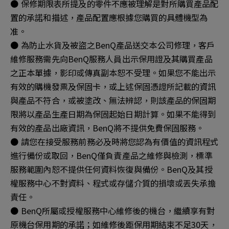
● 保修期限表所提及的零件不應被理解是對所購買產品配
置的承諾和描述，產品配置應根據您購買的具體機型為
准。
● 為防止水貨及被盜之BenQ產品送交本公司修理，客戶
維修服務需先向BenQ服務人員出示保用證及其購買產品
之正本單據，影印或傳真副本恕不受理。如果您不能出示
有效的購機發票及保固卡，或上述保固憑證所記載的資訊
與產品不符合，或被塗改、無法辨認，則該產品的保固期
限將以產品生產日期為保固起始日期計算。如果不能得到
有效的產品出廠資訊，BenQ將不提供免費保固服務。
● 請您在接受服務前務必及時將您認為有價值的資訊程式
進行備份或取回，BenQ僅負責產品之維修與檢測，標準
服務範圍內恕不提供任何資料恢復與備份。BenQ及其授
權服務中心不對資料、程式或存儲介質的損壞或丟失承擔
責任。
● BenQ所屬或授權服務中心維修後的機台，繼續享有對
原機台保用期的承諾；如維修後距保用期結束不足30天，