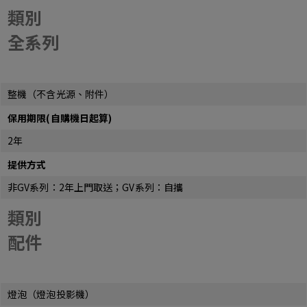
類別
全系列
整機（不含光源、附件）
保用期限(自購機日起算)
2年
提供方式
非GV系列：2年上門取送；GV系列：自攜
類別
配件
燈泡（燈泡投影機）