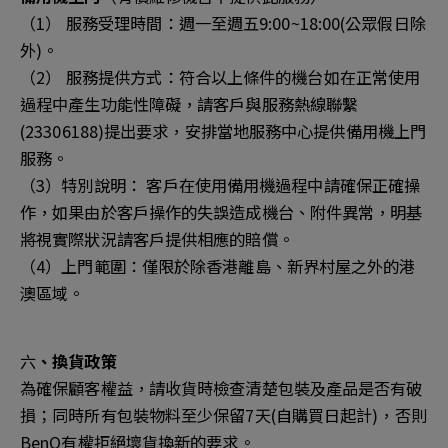
（1） 服務受理時間：週一至週五9:00~18:00(公眾假日除
外)。
（2） 服務提供方式：符合以上條件的機台如在正常使用
過程中產生功能性障礙，請客戶與服務熱線聯繫
(23306188)提出要求，安排當地服務中心提供備用機上門
服務。
（3）特別說明： 客戶在使用備用機過程中請確保正確操
作，如果由於客戶操作的失誤造成機台、附件異常，明基
將視實際狀況請客戶提供相應的賠償。
（4）上門範圍：僅限於除香港離島、新界村屋之外的港
澳區域。
六
、換貨政策
為確保顧客權益，請收貨時檢查清楚包裝及產品是否有破
損；同時所有包裝物料至少保留7天(自購買日起計)，否則
BenQ有權拒絕壞貨換新的要求。