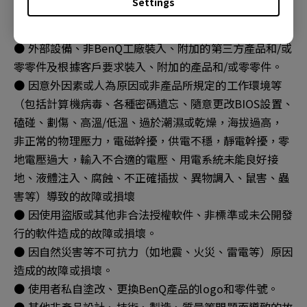
Settings
● 產品序列號不符或破損不清楚時。
● 非BenQ港澳地區銷售管道所購買之產品。
● 外部設備、非BenQ工廠裝入、附加的第三方產品和/或
零零件及根據客戶要求裝入、附加的產品和/或零零件。
● 因意外因素或人為原因或非產品所規定的工作環境等
（包括計算機病毒、各種密碼遺忘、隨意更改BIOS設置、
磕碰、劃傷、高溫/低溫、過於潮濕或乾燥，海拔過高，
非正常的物理壓力，電磁幹擾，供電不穩，靜電幹擾，零
地電壓過大，輸入不合適的電壓、用電系統未能良好接
地、液體注入、腐蝕、不正確插拔、異物調入、鼠害、蟲
害等）導致的故障或損壞
● 因使用盜版或其他非合法授權軟件、非標準或未公開發
行的軟件造成的故障或損壞。
● 因自然災害等不可抗力（如地震、火災、雷電等）原因
造成的故障或損壞。
● 使用者私自塗改、更換BenQ產品的logo和零件號。