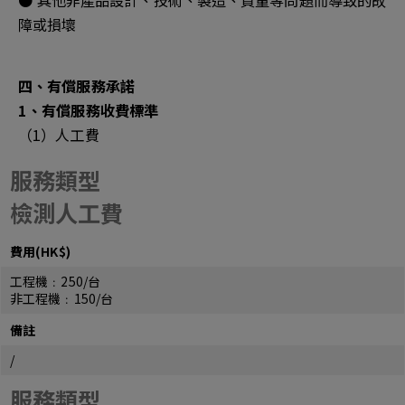
● 其他非產品設計、技術、製造、質量等問題而導致的故
障或損壞
四、有償服務承諾
1、有償服務收費標準
（1）人工費
服務類型
檢測人工費
費用(HK$)
工程機﹕250/台
非工程機﹕150/台
備註
/
服務類型