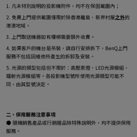
1. 凡未特別說明的投影機附件，均不在保固範圍內；
2. 免費上門提供範圍僅限於除香港離島、新界村屋
之外
的
港澳地域。
3. 上門取送機器如有樓梯需要額外收費。
4. 如果客戶的機台是吊裝，請自行安排拆下，BenQ上門
服務不包括因維修所產生的拆卸及安裝。
5. 光源的類型包括但不限於：高壓汞燈、LED光源模組、
鐳射光源模組等。各投影機型號所使用光源類型可能不
同，由其型號決定。
二、保用服務注意事項
● 隨機銷售產品或行銷贈品除特殊說明外，均不提供保用
服務。