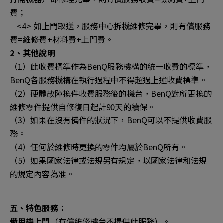
費；
<4> 如上門取送，服務中心拆機維修完畢，則有償服務
費=維修費+材料費+上門費。
2、其他說明
（1）此收費標準作為BenQ服務機構的統一收費的標準，
BenQ各服務機構在執行過程中不得超過上述收費標準。
（2）硬體故障換件收費服務後的機台，BenQ對所更換的
維修零件提供自修復日起計90天的續保。
（3）如果在沒有備件的狀況下，BenQ可以不提供收費服
務。
（4）任何於維修時更換的零件均屬於BenQ所有。
（5）如果國家法律或法規另有規定，以國家法律和法規
的規定內容為准。
五、特色服務：
備用機上門
（有償維修機台不提供此服務）。