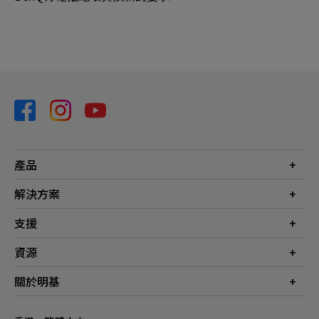
產品
投影機
解決方案
螢幕
商業
支援
燈具
教育
聯絡我們
資源
電競
檔案下載
投影機投射距離計算器
關於明基
常見問答
知識中心
保養詳情
公司簡介