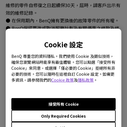
維修的零件自修復之日起續保30天，屆時，請客戶出示有
效的維修記錄。
● 在保用期內，BenQ擁有更換後的故障零件的所有權。
● BenQ保留更改或取消服務計劃及有關優惠之條款及條
件之權利，並不作另行通知或作任何賠償。
Cookie 設定
三、非保用範圍
BenQ 尊重您的資料隱私。我們使用 Cookie 及類似技術，
確保您瀏覽網站時能享有最佳體驗。您可以點選「接受所有
● 本產品整機或零件已超過保用期。
Cookie」來同意，或選擇「僅必要的 Cookie」拒絕所有非
● 未按說明書要求/錯誤/不當使用、保管、保養或操作產
必要的技術。您可以隨時在這裡自訂 Cookie 設定。如需更
品造成的故障或損壞（如帶電插拔數據線、帶電插拔非
多資訊，請參閱我們的
Cookie 政策
及
隱私政策
。
USB外接設備等）
● 消耗材料（外殼、接插零件等）的自然消耗、磨損及老
化。
接受所有 Cookie
● 產品經過非BenQ授權之服務機構、人員安裝、修理、
更改或拆裝造成的故障或損壞（機台保固標籤/防拆標籤
Only Required Cookies
有拆過痕跡、損壞或遺失）