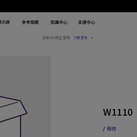
顯示屏
參考個案
知識中心
支援中心
全新MA現正登場
了解更多
搜尋重點規格
搜尋重點規格
探索商用螢幕
探索商用投影機
4K UHD (3840×2160)
4K(3840x2160)
商用螢幕
大型場地雷射投影機
2D，垂直∕ 水平梯形校正
USB-C
Zowie 專業電競螢幕
展覽及模擬雷射投影機
LED
含 HAS
手術醫療螢幕
高級會議室雷射投影機
雷射
27"~28"
會議室投影機
W1110
連 Android TV
P3
高等教育投影機
具有低輸入延遲
2.1 聲道內置喇叭
互動型教育投影機
/
報修