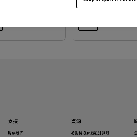
:
5 MB
檔案大小:
6.34 MB
版本:
預覽
支援
資源
聯絡我們
投影機投射距離計算器