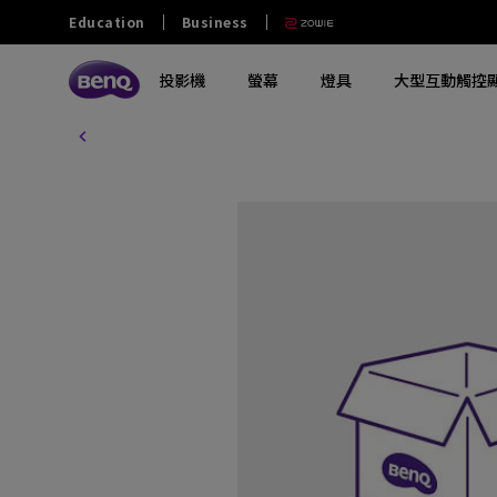
Education
Business
投影機
螢幕
燈具
大型互動觸控
探索所有投影機系列
探索所有電腦螢幕系列
探索所有燈具系列
探索所有互動觸控顯示屏
教育
商業
其他
大學及大專
零售和商用
政府及NGO
探索不同系列
探索不同系列
探索不同系列
探索不同系列
熱門產品
軟件
熱門產品
熱門產品
中學
餐飲
澳門業務
玩家級遊戲投影機
影音文書護眼螢幕
螢幕掛燈
商業互動觸控顯示屏
ScreenBar Halo 2
電子白板書寫軟體 EZwrite 6
GV32
MA270S
小學
家庭劇院投影機
專業螢幕
螢幕閱讀檯燈
教育互動觸控顯示屏
ScreenBar Pro
無線投影協作解決方案 Intrashare 2
W4100i
MA270U
幼稚園
行動微型投影機
編程專用螢幕
筆電燈
智慧數碼電子看板
ScreenBar
智慧校園廣播系統軟體 X-Sign
GP520
MA320U
Broadcast
特殊教育
投影電視
螢幕軟件
鋼琴燈
窄邊框電視牆顯示器
X3100i
RD280U
智慧帳戶管理系統 AMS
長條型電子顯示看板
GV50
PD2706U
設備管理解決方案 DMS
互動觸控顯示看板
解決方案合作夥伴