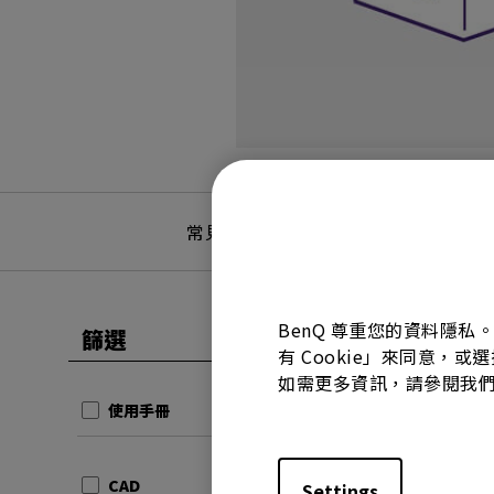
常見問題
常見問答
BenQ 尊重您的資料隱私
篩選
全部清除
有 Cookie」來同意，或
使用手冊
如需更多資訊，請參閱我
快速使
使用手冊
更新:
20
語言:
Mu
CAD
Settings