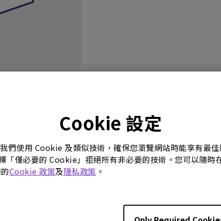
影片
使用手冊
軟體下載
Cookie 設定
。我們使用 Cookie 及類似技術，確保您瀏覽網站時能享有
選擇「僅必要的 Cookie」拒絕所有非必要的技術。您可以隨時在這
使用手冊
們的
Cookie 政策
及
隱私政策
。
用指南
使用手冊
16/05/04
更新:
2016/05/04
lti-Language
語言:
Traditional Chinese
Only Required Cookie