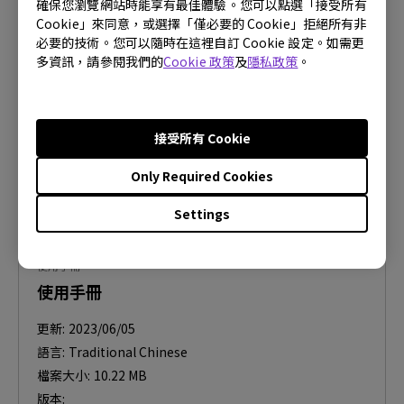
Quick Start Guide
確保您瀏覽網站時能享有最佳體驗。您可以點選「接受所有
Cookie」來同意，或選擇「僅必要的 Cookie」拒絕所有非
更新:
2022/09/02
必要的技術。您可以隨時在這裡自訂 Cookie 設定。如需更
多資訊，請參閱我們的
Cookie 政策
及
隱私政策
。
語言:
General
檔案大小:
4.31 MB
版本:
接受所有 Cookie
預覽
Only Required Cookies
Settings
使用手冊
使用手冊
更新:
2023/06/05
語言:
Traditional Chinese
檔案大小:
10.22 MB
版本: