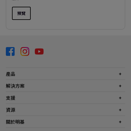
預覽
產品
投影機
解決方案
螢幕
商業
支援
燈具
教育
聯絡我們
資源
電競
檔案下載
投影機投射距離計算器
關於明基
常見問答
知識中心