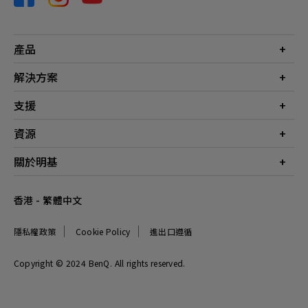
產品
投影機
解決方案
螢幕
商業
支援
燈具
教育
聯絡我們
資源
電競
檔案下載
投影機投射距離計算器
關於明基
常見問答
知識中心
保養詳情
公司簡介
香港 - 繁體中文
服務網點
品牌
最新消息
隱私權政策
Cookie Policy
進出口遵循
企業社會責任
可永續發展
Copyright © 2024 BenQ. All rights reserved.