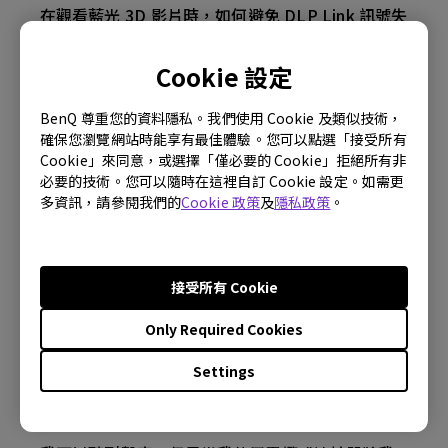
在觀看藍光 3D 影片時，如何避免 DLP Link 訊號失
去同步？
Cookie 設定
我的 Android TV 上的應用程式有時會意外退出，
BenQ 尊重您的資料隱私。我們使用 Cookie 及類似技術，
系統會崩潰到主畫面。我怎樣才能解決這個問題？
確保您瀏覽網站時能享有最佳體驗。您可以點選「接受所有
Cookie」來同意，或選擇「僅必要的 Cookie」拒絕所有非
投影機是否通過 ARC/eARC 支持 Dolby TrueHD
必要的技術。您可以隨時在這裡自訂 Cookie 設定。如需更
7.1 格式？
多資訊，請參閱我們的
Cookie 政策
及
隱私政策
。
我的投影儀無法檢測 HDR。 我該如何解決這個問
題？
接受所有 Cookie
Only Required Cookies
什麼 HDMI 電纜版本與 4K HDR 兼容？
Settings
投影機在待機模式下變熱。 我該如何解決？