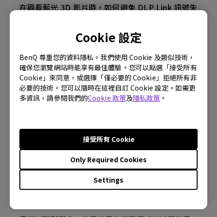
在觀看藍光 3D 影片時，如何避免 DLP Link 訊號失
去同步？
Cookie 設定
我的 Android TV 上的應用程式有時會意外退出，
BenQ 尊重您的資料隱私。我們使用 Cookie 及類似技術，
系統會崩潰到主畫面。我怎樣才能解決這個問題？
確保您瀏覽網站時能享有最佳體驗。您可以點選「接受所有
Cookie」來同意，或選擇「僅必要的 Cookie」拒絕所有非
投影機是否通過 ARC/eARC 支持 Dolby TrueHD
必要的技術。您可以隨時在這裡自訂 Cookie 設定。如需更
7.1 格式？
多資訊，請參閱我們的
Cookie 政策
及
隱私政策
。
我的投影儀無法檢測 HDR。 我該如何解決這個問
題？
接受所有 Cookie
Only Required Cookies
什麼 HDMI 電纜版本與 4K HDR 兼容？
Settings
投影機在待機模式下變熱。 我該如何解決？