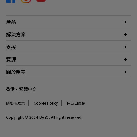
產品
投影機
解決方案
螢幕
商業
支援
燈具
教育
聯絡我們
資源
電競
檔案下載
投影機投射距離計算器
關於明基
常見問答
知識中心
保養詳情
公司簡介
香港 - 繁體中文
服務網點
品牌
最新消息
隱私權政策
Cookie Policy
進出口遵循
企業社會責任
可永續發展
Copyright © 2024 BenQ. All rights reserved.