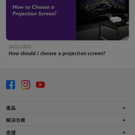
14/12/2023
How should I choose a projection screen?
產品
投影機
解決方案
螢幕
商業
支援
燈具