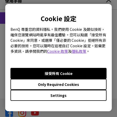
使用手冊
Cookie 設定
使用手冊
BenQ 尊重您的資料隱私。我們使用 Cookie 及類似技術，
安全警告通知
確保您瀏覽網站時能享有最佳體驗。您可以點選「接受所有
Cookie」來同意，或選擇「僅必要的 Cookie」拒絕所有非
更新:
2021/01/05
必要的技術。您可以隨時在這裡自訂 Cookie 設定。如需更
多資訊，請參閱我們的
Cookie 政策
及
隱私政策
。
語言:
Traditional Chinese
檔案大小:
458.74 KB
版本:
接受所有 Cookie
預覽
Only Required Cookies
Settings