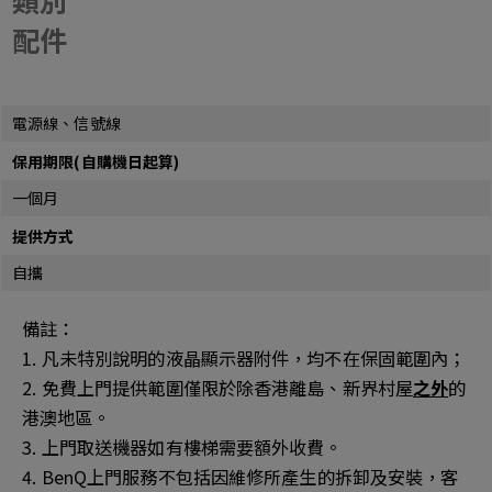
類別
配件
電源線、信號線
保用期限(自購機日起算)
一個月
提供方式
自攜
備註：
1. 凡未特別說明的液晶顯示器附件，均不在保固範圍內；
2. 免費上門提供範圍僅限於除香港離島、新界村屋
之外
的
港澳地區。
3. 上門取送機器如有樓梯需要額外收費。
4. BenQ上門服務不包括因維修所產生的拆卸及安裝，客