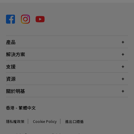
產品
投影機
解決方案
螢幕
商業
支援
燈具
教育
聯絡我們
資源
電競
檔案下載
投影機投射距離計算器
關於明基
常見問答
知識中心
保養詳情
公司簡介
香港 - 繁體中文
服務網點
品牌
最新消息
隱私權政策
Cookie Policy
進出口遵循
企業社會責任
可永續發展