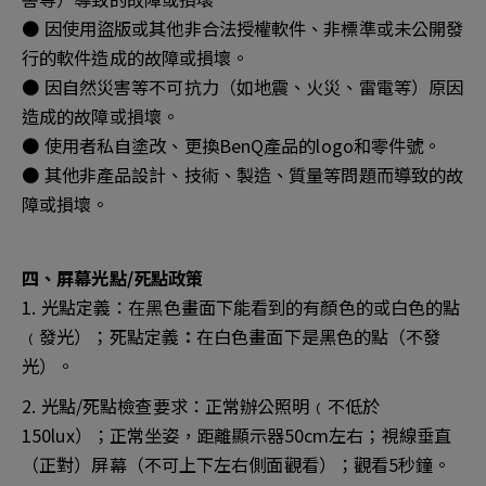
● 因使用盜版或其他非合法授權軟件、非標準或未公開發
行的軟件造成的故障或損壞。
● 因自然災害等不可抗力（如地震、火災、雷電等）原因
造成的故障或損壞。
● 使用者私自塗改、更換BenQ產品的logo和零件號。
● 其他非產品設計、技術、製造、質量等問題而導致的故
障或損壞。
四、屏幕光點/死點政策
1. 光點定義：
在黑色畫面下能看到的有顏色的或白色的點
﹙發光）；死點定義
：
在白色畫面下是黑色的點（不發
光）。
2. 光點/死點檢查要求：正常辦公照明﹙不低於
150lux）；正常坐姿，距離顯示器50cm左右；視線垂直
（正對）屏幕（不可上下左右側面觀看）；觀看5秒鐘。