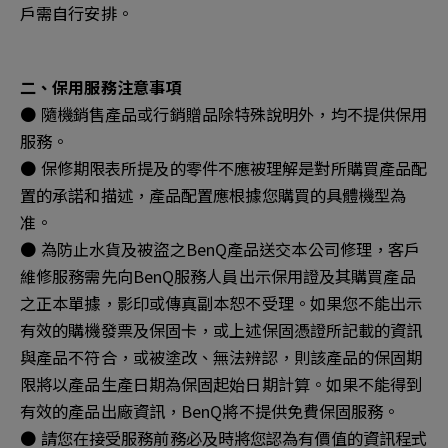
戶需自行安排。
二、保用服務注意事項
● 隨機銷售產品或行銷贈品除特殊說明外，均不提供保用
服務。
● 保修期限表所提及的零件不應被理解是對所購買產品配
置的承諾和描述，產品配置應根據您購買的具體機型為
准。
● 為防止水貨及被盜之BenQ產品送交本公司修理，客戶
維修服務需先向BenQ服務人員出示保用證及其購買產品
之正本單據，影印或傳真副本恕不受理。如果您不能出示
有效的購機發票及保固卡，或上述保固憑證所記載的資訊
與產品不符合，或被塗改、無法辨認，則該產品的保固期
限將以產品生產日期為保固起始日期計算。如果不能得到
有效的產品出廠資訊，BenQ將不提供免費保固服務。
● 請您在接受服務前務必及時將您認為有價值的資訊程式