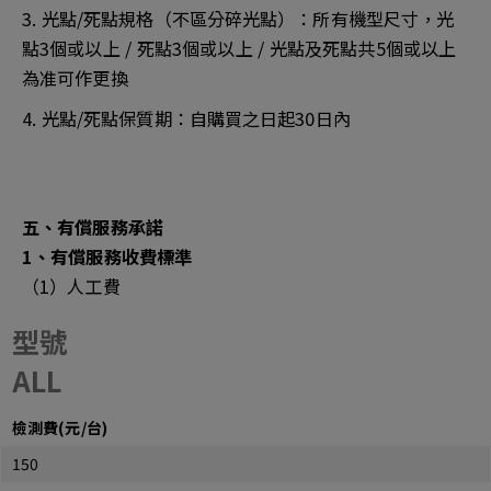
3. 光點/死點規格（不區分碎光點）：所有機型尺寸，光
點3個或以上 / 死點3個或以上 / 光點及死點共5個或以上
為准可作更換
4. 光點/死點保質期：自購買之日起30日內
五、有償服務承諾
1、有償服務收費標準
（1）人工費
型號
ALL
檢測費(元/台)
150