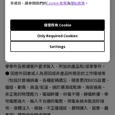
多資訊，請參閱我們的
Cookie 政策
及
隱私政策
。
USB外接設備等）
● 消耗材料（外殼、接插零件等）的自然消耗、磨損及老
化。
● 產品經過非BenQ授權之服務機構、人員安裝、修理、
接受所有 Cookie
更改或拆裝造成的故障或損壞（機台保固標籤/防拆標籤
Only Required Cookies
有拆過痕跡、損壞或遺失）
● 產品序列號不符或破損不清楚時。
Settings
● 非BenQ港澳地區銷售管道所購買之產品。
● 外部設備、非BenQ工廠裝入、附加的第三方產品和/或
零零件及根據客戶要求裝入、附加的產品和/或零零件。
● 因意外因素或人為原因或非產品所規定的工作環境等
（包括計算機病毒、各種密碼遺忘、隨意更改BIOS設置、
磕碰、劃傷、高溫/低溫、過於潮濕或乾燥，海拔過高，
非正常的物理壓力，電磁幹擾，供電不穩，靜電幹擾，零
地電壓過大，輸入不合適的電壓、用電系統未能良好接
地、液體注入、腐蝕、不正確插拔、異物調入、鼠害、蟲
害等）導致的故障或損壞