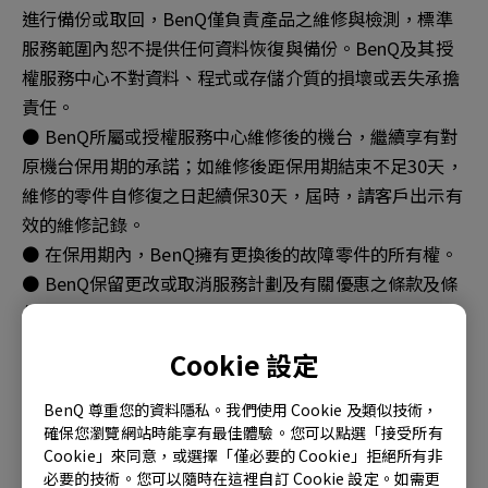
進行備份或取回，BenQ僅負責產品之維修與檢測，標準
服務範圍內恕不提供任何資料恢復與備份。BenQ及其授
權服務中心不對資料、程式或存儲介質的損壞或丟失承擔
責任。
● BenQ所屬或授權服務中心維修後的機台，繼續享有對
原機台保用期的承諾；如維修後距保用期結束不足30天，
維修的零件自修復之日起續保30天，屆時，請客戶出示有
效的維修記錄。
● 在保用期內，BenQ擁有更換後的故障零件的所有權。
● BenQ保留更改或取消服務計劃及有關優惠之條款及條
件之權利，並不作另行通知或作任何賠償。
Cookie 設定
三、非保用範圍
BenQ 尊重您的資料隱私。我們使用 Cookie 及類似技術，
● 本產品整機或零件已超過保用期。
確保您瀏覽網站時能享有最佳體驗。您可以點選「接受所有
● 未按說明書要求/錯誤/不當使用、保管、保養或操作產
Cookie」來同意，或選擇「僅必要的 Cookie」拒絕所有非
品造成的故障或損壞（如帶電插拔數據線、帶電插拔非
必要的技術。您可以隨時在這裡自訂 Cookie 設定。如需更