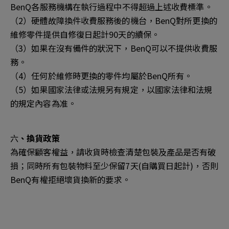
BenQ各服務機構在執行過程中不得超過上述收費標準。
（2）硬體故障換件收費服務後的機台，BenQ對所更換的
維修零件提供自修復日起計90天的續保。
（3）如果在沒有備件的狀況下，BenQ可以不提供收費服
務。
（4）任何於維修時更換的零件均屬於BenQ所有。
（5）如果國家法律或法規另有規定，以國家法律和法規
的規定內容為准。
六
、換貨政策
為確保顧客權益，請收貨時檢查清楚包裝及產品是否有破
損；同時所有包裝物料至少保留7天(自購買日起計)，否則
BenQ有權拒絕壞貨換新的要求。