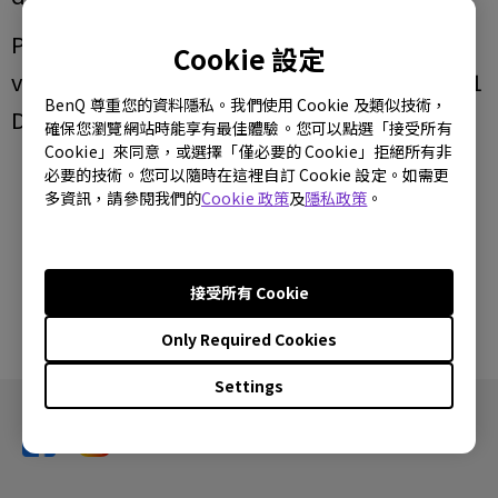
Please reach out to your X-rite or Calibrite
Cookie 設定
vendor to upgrade your calibrator to X-rite i1
BenQ 尊重您的資料隱私。我們使用 Cookie 及類似技術，
Display Pro.
確保您瀏覽網站時能享有最佳體驗。您可以點選「接受所有
Cookie」來同意，或選擇「僅必要的 Cookie」拒絕所有非
必要的技術。您可以隨時在這裡自訂 Cookie 設定。如需更
多資訊，請參閱我們的
Cookie 政策
及
隱私政策
。
解答內容是否對您有幫助？
是
否
接受所有 Cookie
Only Required Cookies
Settings