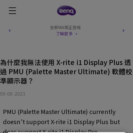
全新MA現正登場
了解更多
為什麼我無法使用 X-rite i1 Display Plus 透
過 PMU (Palette Master Ultimate) 軟體校
準顯示器？
09-08-2023
PMU (Palette Master Ultimate) currently
doesn't support X-rite i1 Display Plus but
does support X-rite i1 Display Pro.