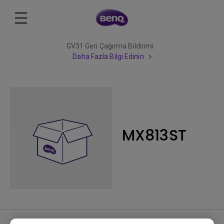
GV31 Geri Çağırma Bildirimi
Daha Fazla Bilgi Edinin
MX813ST