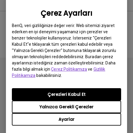
Yazılım
Çerez Ayarları
BenQ, veri gizliliğinize değer verir. Web sitemizi ziyaret
ederken en iyi deneyimi yaşamanız için çerezler ve
İlgili yazılım ve sürücü yok
benzer teknolojiler kullanıyoruz. İsterseniz "Çerezleri
Kabul Et"e tıklayarak tüm çerezleri kabul edebilir veya
"Yalnızca Gerekli Çerezler" butonuna tıklayarak zorunlu
olmayan teknolojileri reddedebilirsiniz. Buradan çerez
ayarlarınızı istediğiniz zaman özelleştirebilirsiniz. Daha
fazla bilgi almak için
Çerez Politikamıza
ve
Gizlilik
Politikamıza
bakabilirsiniz.
Abone olun
Çerezleri Kabul Et
Yalnızca Gerekli Çerezler
Ürünler
Ayarlar
Projektör
Çözümler