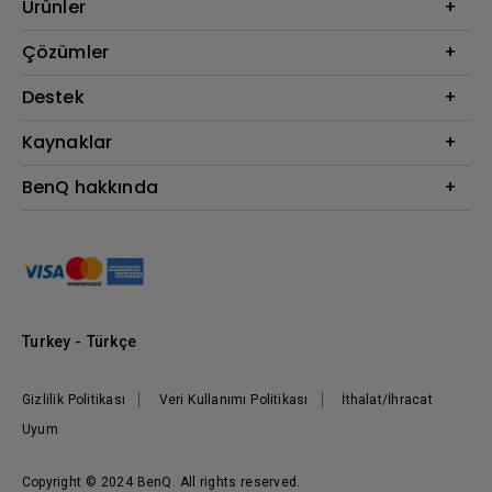
Ürünler
Projektör
Çözümler
Monitör
BenQ AQCOLOR Elçisi
Destek
Eye-Care Monitörler
İndirme & SSS
Kaynaklar
AQColor
Bize ulaşın
Espor
Projektör Atım Mesafesi Hesaplayıcı
BenQ hakkında
Kurumsal
BenQ Bilgi Merkezi
Kurumsal
Nereden Satın Alabilirim?
Grup
Marka
Kurumsal Sosyal Sorumluluk
Turkey - Türkçe
Haberler
Gizlilik Politikası
Veri Kullanımı Politikası
İthalat/İhracat
Uyum
Copyright © 2024 BenQ. All rights reserved.