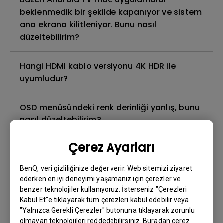
beklenmedik bir şekilde kapanıyor ve sistem
ana ekrana kilitleniyor. Bunu nasıl
düzeltebilirim?
Hangi HDMI kablo versiyonu 4K HDR ile
uyumludur?
OSD menüsündeki renk derinliği yanlış, bunu
nasıl düzeltebilirim?
Çerez Ayarları
Projektör lambası nasıl değiştirilir ve lamba
zamanlayıcısı nasıl sıfırlanır?
BenQ, veri gizliliğinize değer verir. Web sitemizi ziyaret
ederken en iyi deneyimi yaşamanız için çerezler ve
Projektör bekleme modunda ısınır. Bunu
benzer teknolojiler kullanıyoruz. İsterseniz "Çerezleri
Kabul Et"e tıklayarak tüm çerezleri kabul edebilir veya
nasıl düzeltebilirim?
"Yalnızca Gerekli Çerezler" butonuna tıklayarak zorunlu
olmayan teknolojileri reddedebilirsiniz. Buradan çerez