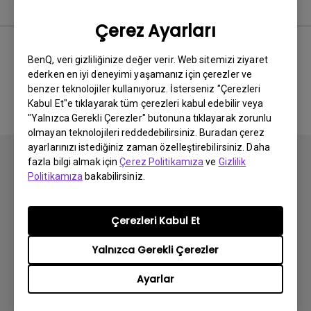
Kullanım Kılavuzu
Çerez Ayarları
BenQ, veri gizliliğinize değer verir. Web sitemizi ziyaret
ederken en iyi deneyimi yaşamanız için çerezler ve
İlgili El Kitabı bulunmuyor
benzer teknolojiler kullanıyoruz. İsterseniz "Çerezleri
Kabul Et"e tıklayarak tüm çerezleri kabul edebilir veya
"Yalnızca Gerekli Çerezler" butonuna tıklayarak zorunlu
olmayan teknolojileri reddedebilirsiniz. Buradan çerez
ayarlarınızı istediğiniz zaman özelleştirebilirsiniz. Daha
fazla bilgi almak için
Çerez Politikamıza
ve
Gizlilik
Politikamıza
bakabilirsiniz.
Abone olun
Çerezleri Kabul Et
Yalnızca Gerekli Çerezler
Ürünler
Ayarlar
Projektör
Çözümler