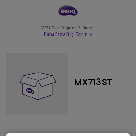
GV31 Geri Çağırma Bildirimi
Daha Fazla Bilgi Edinin
MX713ST