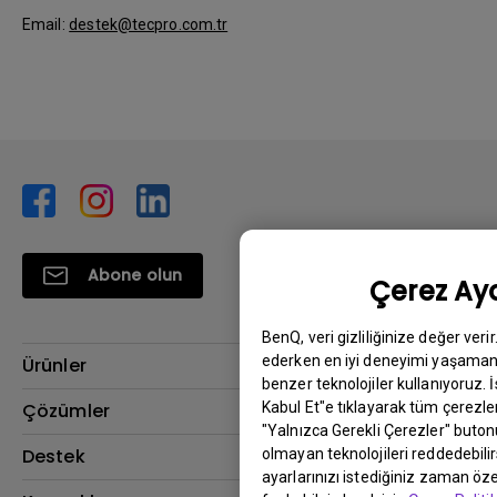
Email:
destek@tecpro.com.tr
Abone olun
Çerez Aya
BenQ, veri gizliliğinize değer veri
ederken en iyi deneyimi yaşamanı
Ürünler
benzer teknolojiler kullanıyoruz. 
Projektör
Kabul Et"e tıklayarak tüm çerezler
Çözümler
"Yalnızca Gerekli Çerezler" buton
Monitör
BenQ AQCOLOR Elçisi
Destek
olmayan teknolojileri reddedebili
ayarlarınızı istediğiniz zaman özel
Eye-Care Monitörler
İndirme & SSS