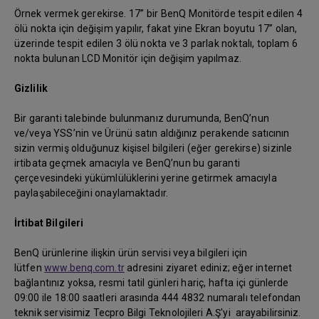
Örnek vermek gerekirse. 17” bir BenQ Monitörde tespit edilen 4
ölü nokta için değişim yapılır, fakat yine Ekran boyutu 17” olan,
üzerinde tespit edilen 3 ölü nokta ve 3 parlak noktalı, toplam 6
nokta bulunan LCD Monitör için değişim yapılmaz.
Gizlilik
Bir garanti talebinde bulunmanız durumunda, BenQ’nun
ve/veya YSS’nin ve Ürünü satın aldığınız perakende satıcının
sizin vermiş olduğunuz kişisel bilgileri (eğer gerekirse) sizinle
irtibata geçmek amacıyla ve BenQ’nun bu garanti
çerçevesindeki yükümlülüklerini yerine getirmek amacıyla
paylaşabileceğini onaylamaktadır.
İrtibat Bilgileri
BenQ ürünlerine ilişkin ürün servisi veya bilgileri için
lütfen
www.benq.com.tr
adresini ziyaret ediniz; eğer internet
bağlantınız yoksa, resmi tatil günleri hariç, hafta içi günlerde
09:00 ile 18:00 saatleri arasında 444 4832 numaralı telefondan
teknik servisimiz Tecpro Bilgi Teknolojileri A.Ş'yi arayabilirsiniz.