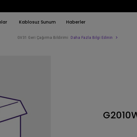
nlar
Kablosuz Sunum
Haberler
GV31 Geri Çağırma Bildirimi
Daha Fazla Bilgi Edinin
Trend Olan Kelimeye Göre
Trend Olan Kelimeye Göre
Kurumsal Projektörü 
4K(3840x2160)
4K UHD (3840×2160)
Simulasyon Projekt
HDR ile
Kısa Atım
SmartEco Projektör
21：9 Ultra geniş
2B, Dikey／Yatay Keystone
Golf Simülatörü
USB-C
LED
Toplantı Odası Pro
G2010
Thunderbolt
Lazer
P3
Android TV ile