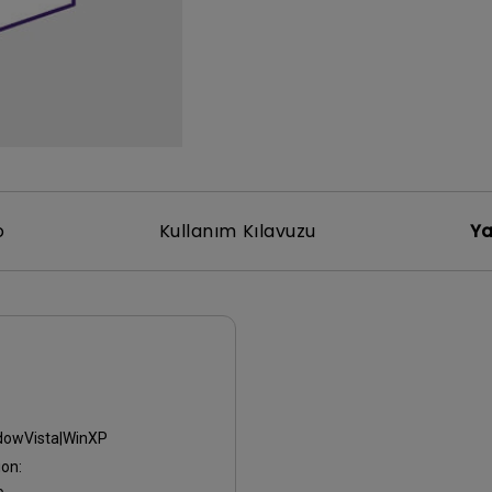
Yükseklik Ayarlı Stand ile
Düşük Giriş Gecikmesi ile
o
Kullanım Kılavuzu
Ya
dowVista|WinXP
on: