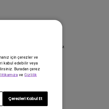
şmesi
şartlarımızı kabul etmiş olursunuz.
manız için çerezler ve
ri kabul edebilir veya
lirsiniz. Buradan çerez
litikamıza
ve
Gizlilik
Çerezleri Kabul Et