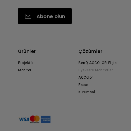
Abone olun
Ürünler
Çözümler
Projektör
BenQ AQCOLOR Elçisi
Monitör
Eye-Care Monitörler
AQColor
Espor
Kurumsal