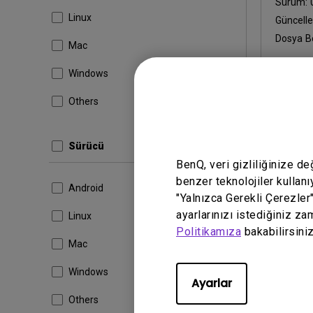
Sürüm:
Linux
Güncell
Dosya B
Mac
İndir
Windows
Others
Yukarıdaki 
Sürücü
BenQ, veri gizliliğinize d
benzer teknolojiler kullanı
Android
"Yalnızca Gerekli Çerezler
ayarlarınızı istediğiniz za
Linux
Politikamıza
bakabilirsiniz
Mac
Windows
Ayarlar
Others