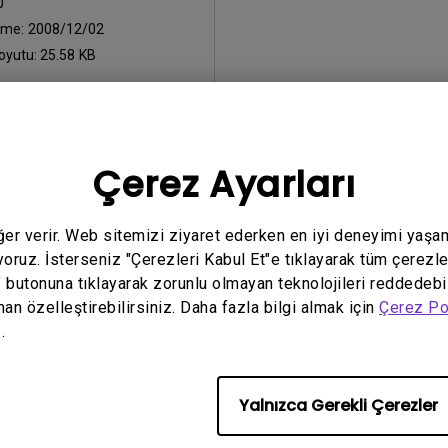
0
eme:
2008/12/02
oyutu:
25.58 KB
Çerez Ayarları
yazılımların herhangi birini kullanarak,
Son Kullanıcı Lisans Sözle
eğer verir. Web sitemizi ziyaret ederken en iyi deneyimi yaşa
yoruz. İsterseniz "Çerezleri Kabul Et"e tıklayarak tüm çerezle
" butonuna tıklayarak zorunlu olmayan teknolojileri reddedebi
man özelleştirebilirsiniz. Daha fazla bilgi almak için
Çerez Po
.
Yalnızca Gerekli Çerezler