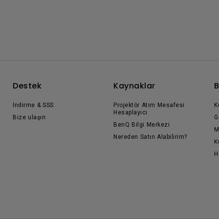
Destek
Kaynaklar
B
İndirme & SSS
Projektör Atım Mesafesi
K
Hesaplayıcı
Bize ulaşın
G
BenQ Bilgi Merkezi
M
Nereden Satın Alabilirim?
K
H