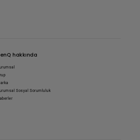
enQ hakkında
urumsal
rup
arka
urumsal Sosyal Sorumluluk
aberler