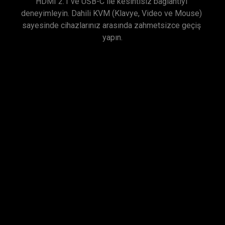
HDMI 2.1 ve USB-C ile kesintisiz bağlantıyı 
deneyimleyin. Dahili KVM (Klavye, Video ve Mouse) 
sayesinde cihazlarınız arasında zahmetsizce geçiş 
yapın.
Her Türlü Kullanım İçin
Senaryo Eşleştirmesi
MOBIUZ’un özel Senaryo modları; her tür oyun için 
sistem genelindeki renk, ses ve göz sağlığı 
ayarlarını tek bir pakette birleştirir. Favori 
kombinasyonunuzu oluşturun ve dilediğiniz her 
senaryoya anında uyarlayın.