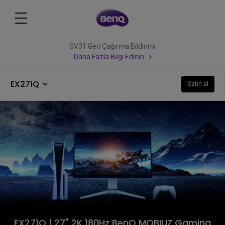
GV31 Geri Çağırma Bildirimi
Daha Fazla Bilgi Edinin
EX271Q
Satın al
EX271Q | 27" 2K 180Hz BenQ MOBIUZ Gaming