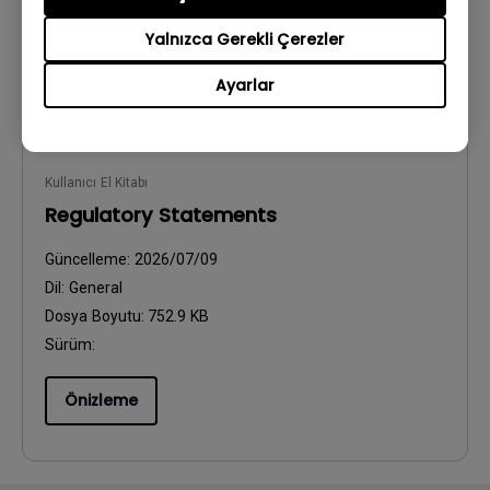
Yalnızca Gerekli Çerezler
Önizleme
Ayarlar
Kullanıcı El Kitabı
Regulatory Statements
Güncelleme:
2026/07/09
Dil:
General
Dosya Boyutu:
752.9 KB
Sürüm:
Önizleme