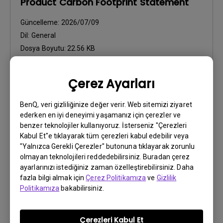
Product Carbon Footprint Statement
Güncelleme:
2026/07/09
Dil:
General
Dosya Boyutu:
22.56 KB
Sürüm:
Çerez Ayarları
Önizleme
BenQ, veri gizliliğinize değer verir. Web sitemizi ziyaret
ederken en iyi deneyimi yaşamanız için çerezler ve
benzer teknolojiler kullanıyoruz. İsterseniz "Çerezleri
Kabul Et"e tıklayarak tüm çerezleri kabul edebilir veya
"Yalnızca Gerekli Çerezler" butonuna tıklayarak zorunlu
Kullanıcı El Kitabı
olmayan teknolojileri reddedebilirsiniz. Buradan çerez
Quick Start Guide
ayarlarınızı istediğiniz zaman özelleştirebilirsiniz. Daha
fazla bilgi almak için
Çerez Politikamıza
ve
Gizlilik
Güncelleme:
2024/09/30
Politikamıza
bakabilirsiniz.
Dil:
General
Dosya Boyutu:
2.46 MB
Çerezleri Kabul Et
Sürüm: