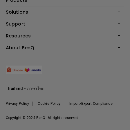
Products
โปรเจคเตอร์
Solutions
จอมอนิเตอร์
Support
BenQ AQCOLOR Technology
โคมไฟ
จอภาพ Eye-Care
ติดต่อเรา
Resources
เกมและอีสปอร์ต
ค้นหาการดาวน์โหลด
คำนวณระยะทางฉายโปรเจคเตอร์
About BenQ
สำหรับภาคธุรกิจ
ศูนย์บริการ
ศูนย์ความรู้
การศึกษา
แนะนำองค์กร
ค้นหาร้านค้า
Leadership
ข่าวสาร
Shopee Official Store
Thailand - ภาษาไทย
Lazada Official Store
Privacy Policy
Cookie Policy
Import/Export Compliance
Copyright © 2024 BenQ. All rights reserved.