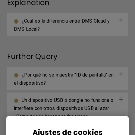
Explanation
¿Cuál es la diferencia entre DMS Cloud y
DMS Local?
Further Query
¿Por qué no se muestra "ID de pantalla" en
el dispositivo?
Un dispositivo USB o dongle no funciona o
interfiere con otros dispositivos USB al azar.
¿Cómo puedo hacer que funcionen
correctamente?
Ajustes de cookies