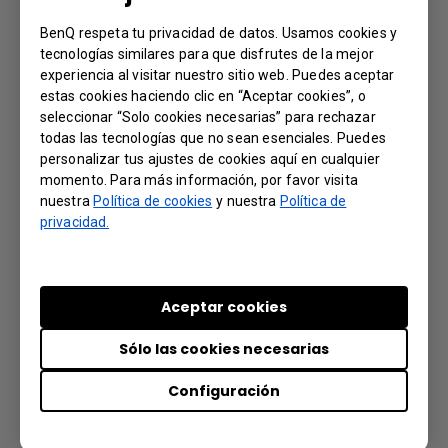
Why can't I pair my IAM (Identity and
BenQ respeta tu privacidad de datos. Usamos cookies y
Access Management) account with AMS
tecnologías similares para que disfrutes de la mejor
experiencia al visitar nuestro sitio web. Puedes aceptar
(Account Management System), DMS (Device
estas cookies haciendo clic en “Aceptar cookies”, o
Management Solution), or X-Sign Broadcast?
seleccionar “Solo cookies necesarias” para rechazar
todas las tecnologías que no sean esenciales. Puedes
personalizar tus ajustes de cookies aquí en cualquier
Why can't I download OTA (over the air)
momento. Para más información, por favor visita
updates for X-Sign Player?
nuestra
Política de cookies
y nuestra
Política de
privacidad.
Why is there a rectangular box on the
lower-right part of the screen? Can I remove it?
Aceptar cookies
¿Cuál es la diferencia entre DMS Cloud y
Sólo las cookies necesarias
DMS Local?
Configuración
¿Qué opciones/funciones puede controlar
DMS Local?