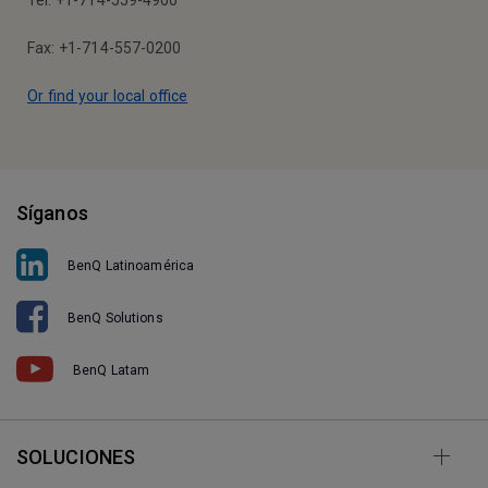
Tel: +1-714-559-4900
Fax: +1-714-557-0200
Or find your local office
Síganos
BenQ Latinoamérica
BenQ Solutions
BenQ Latam
SOLUCIONES