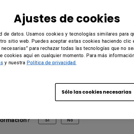
Ajustes de cookies
d de datos. Usamos cookies y tecnologías similares para qu
stro sitio web. Puedes aceptar estas cookies haciendo clic 
 necesarias” para rechazar todas las tecnologías que no s
de cookies aquí en cualquier momento. Para más información,
es
y nuestra
Política de privacidad.
 BH3801, BH3801D, BH3801N, IL430, IL490, IL550, SL430
, ST5501K, ST5502, ST550K 55″ Smart Signage Series, ST
Sólo las cookies necesarias
nformación?
Sí
No