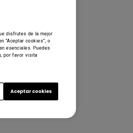
e disfrutes de la mejor
en “Aceptar cookies”, o
ean esenciales. Puedes
 por favor visita
2K, SL5502K, SL6502K, SL6502K,
6502, ST7502, ST8602, X-Sign
Aceptar cookies