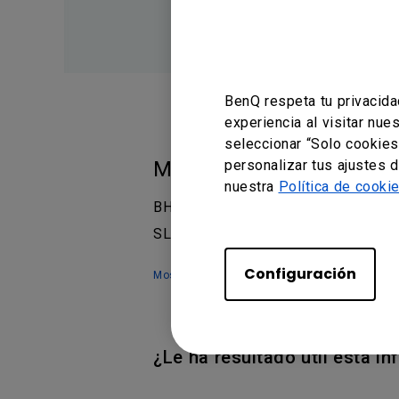
BenQ respeta tu privacida
experiencia al visitar nue
seleccionar “Solo cookies
personalizar tus ajustes 
Modelos aplicables
nuestra
Política de cooki
BH2401, BH2801, BH2801N, BH3501,
SL7502K, SL8502K, ST4301K, ST4302
Configuración
Mostrar más
¿Le ha resultado útil esta i