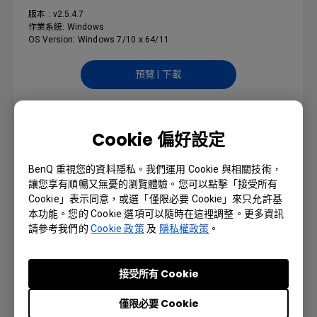
版本 : v2.5.4.7
作業系統: Windows
OS Version: Windows 7/10 x 64/11
預覽 | 下載
Cookie 偏好設定
X-Sign Designer_Mac (Not
BenQ 重視您的資料隱私。我們運用 Cookie 與相關技術，
support M1 or later)
讓您享有順暢又無憂的瀏覽體驗。您可以點擊「接受所有
Cookie」表示同意，或選「僅限必要 Cookie」來只允許基
版本 : v2.5.3.4
本功能。您的 Cookie 選項可以隨時在這裡調整。更多資訊
作業系統: Mac
請參考我們的
Cookie 政策
及
隱私權政策
。
預覽 | 下載
接受所有 Cookie
僅限必要 Cookie