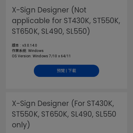
X-Sign Designer (Not
applicable for ST430K, ST550K,
ST650K, SL490, SL550)
版本 : v3.0.14.0
作業系統: Windows
OS Version: Windows 7/10 x 64/11
預覽 | 下載
X-Sign Designer (For ST430K,
ST550K, ST650K, SL490, SL550
only)