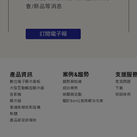
會/新品等消息
訂閱電子報
產品資訊
案例&趨勢
支援服
數位電子顯示看板
趨勢與知識
常見問題
大型互動觸控顯示器
成功案例
下載
投影機
新聞與活動
保固條例
顯示器
關於BenQ商用解決方案
會議無線投影設備
軟體
產品碳足跡報告