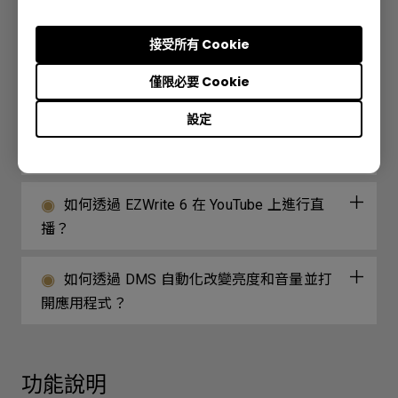
如何分享 Windows 螢幕？
接受所有 Cookie
如何在 InstaShare 2 中讓多個白板同步顯示
畫面？
僅限必要 Cookie
設定
如何運用 EZWrite 6 翻譯功能提升白板效
率？
如何透過 EZWrite 6 在 YouTube 上進行直
播？
如何透過 DMS 自動化改變亮度和音量並打
開應用程式？
功能說明