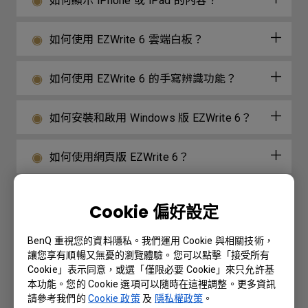
如何顯示 iPhone 或 iPad 的內容？
如何使用 EZWrite 6 雲端白板？
如何使用 EZWrite 6 的手寫辨識功能？
如何安裝和啟用 Windows 版 EZWrite 6？
如何使用網頁版 EZWrite 6？
如何在沒有虛擬聲音驅動的情況下安裝
Cookie 偏好設定
InstaShare2？
BenQ 重視您的資料隱私。我們運用 Cookie 與相關技術，
BenQ EDLA 系列機種如何安裝和移除CA憑
讓您享有順暢又無憂的瀏覽體驗。您可以點擊「接受所有
Cookie」表示同意，或選「僅限必要 Cookie」來只允許基
證？
本功能。您的 Cookie 選項可以隨時在這裡調整。更多資訊
請參考我們的
Cookie 政策
及
隱私權政策
。