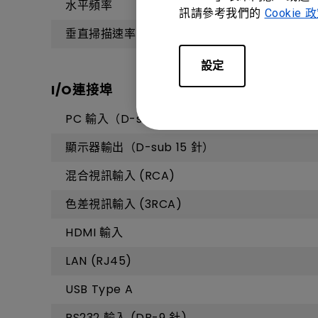
水平頻率
訊請參考我們的
Cookie 
垂直掃描速率
設定
I/O連接埠
PC 輸入（D-sub 15 針）
顯示器輸出（D-sub 15 針）
混合視訊輸入 (RCA)
色差視訊輸入 (3RCA)
HDMI 輸入
LAN (RJ45)
USB Type A
RS232 輸入 (DB-9 針)