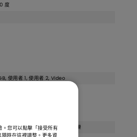
 度‎
B, 使用者 1, 使用者 2, Video
GA_RB(1920 x 1200) *RB=減少閃爍
體驗。您可以點擊「接受所有
項可以隨時在這裡調整。更多資