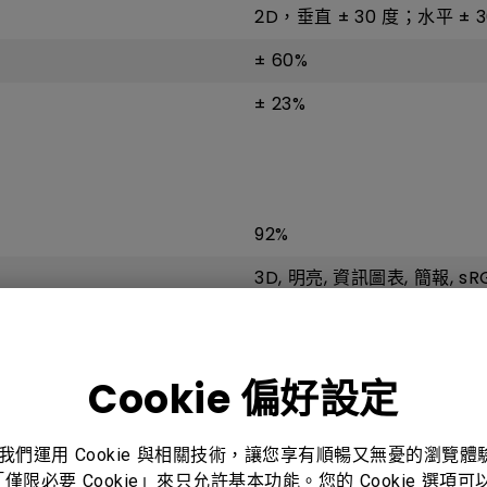
2D，垂直 ± 30 度；水平 ± 30
± 60%
± 23%
92%
3D, 明亮, 資訊圖表, 簡報, sRG
Cookie 偏好設定
33.4 毫秒 (1080P 60 Hz)
VGA(640 x 480) 至 WUX
。我們運用 Cookie 與相關技術，讓您享有順暢又無憂的瀏覽
「僅限必要 Cookie」來只允許基本功能。您的 Cookie 選