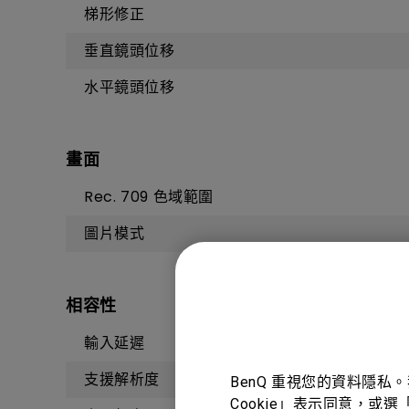
梯形修正
垂直鏡頭位移
水平鏡頭位移
畫面
Rec. 709 色域範圍
圖片模式
相容性
輸入延遲
支援解析度
BenQ 重視您的資料隱私
Cookie」表示同意，或選