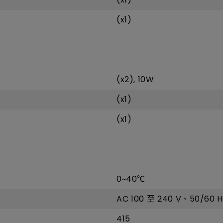
(x1)
(x2), 10W
(x1)
(x1)
0~40℃
AC 100 至 240 V、50/60 H
415